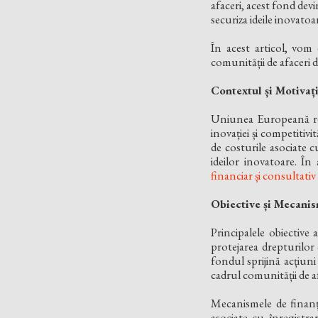
afaceri, acest fond dev
securiza ideile inovatoa
În acest articol, vom
comunității de afaceri 
Contextul și Motivaț
Uniunea Europeană rec
inovației și competitiv
de costurile asociate c
ideilor inovatoare. Î
financiar și consultativ
Obiective și Mecani
Principalele obiective
protejarea drepturilor
fondul sprijină acțiuni
cadrul comunității de af
Mecanismele de finanț
asociate cu înregistra