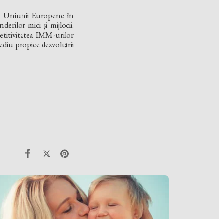
l Uniunii Europene în
erilor mici și mijlocii.
petitivitatea IMM-urilor
diu propice dezvoltării