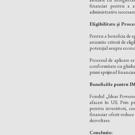
financiar pentru a ac
administrative necesare
Eligibilitate și Proc
Pentru a beneficia de 
anumite criterii de elig
potențial asupra econo
Procesul de aplicare e
conformitate cu ghiduril
primi sprijinul financia
Beneficiile pentru I
Fondul „Ideas Powered
afaceri în UE. Prin pr
pentru investitori, cee
financiar oferit reduc
dezvoltare.
Concluzie: