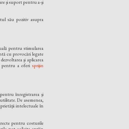
re și suport pentru a-și
tul său pozitiv asupra
uală pentru stimularea
untă cu provocări legate
dezvoltarea și aplicarea
t pentru a oferi
sprijin
pentru înregistrarea și
utilitate. De asemenea,
rietății intelectuale în
recte pentru costurile
le pot solicita sprijin