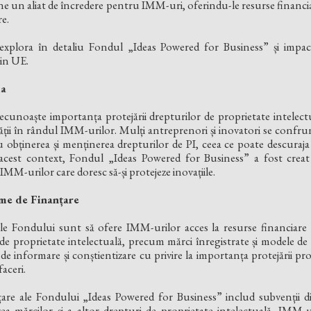
ine un aliat de încredere pentru IMM-uri, oferindu-le resurse financia
re.
 explora în detaliu Fondul „Ideas Powered for Business” și impac
din UE.
ia
unoaște importanța protejării drepturilor de proprietate intelect
ității în rândul IMM-urilor. Mulți antreprenori și inovatori se confr
u obținerea și menținerea drepturilor de PI, ceea ce poate descuraja 
n acest context, Fondul „Ideas Powered for Business” a fost crea
IMM-urilor care doresc să-și protejeze inovațiile.
sme de Finanțare
 ale Fondului sunt să ofere IMM-urilor acces la resurse financiare 
 de proprietate intelectuală, precum mărci înregistrate și modele de 
 de informare și conștientizare cu privire la importanța protejării prop
aceri.
are ale Fondului „Ideas Powered for Business” includ subvenții di
rea mărcilor și a altor drepturi de proprietate intelectuală. IMM-uri