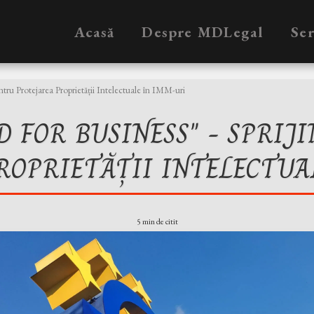
Acasă
Despre MDLegal
Ser
ntru Protejarea Proprietății Intelectuale în IMM-uri
D FOR BUSINESS" - SPRIJ
ROPRIETĂȚII INTELECTUA
5 min de citit