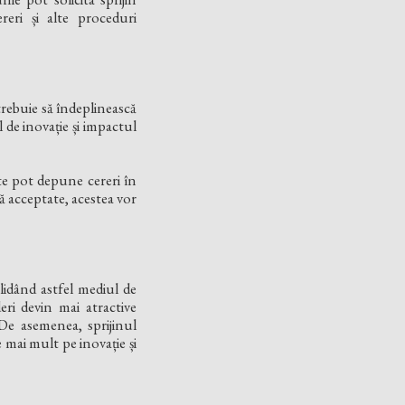
reri și alte proceduri
rebuie să îndeplinească
l de inovație și impactul
te pot depune cereri în
tă acceptate, acestea vor
idând astfel mediul de
eri devin mai atractive
. De asemenea, sprijinul
mai mult pe inovație și