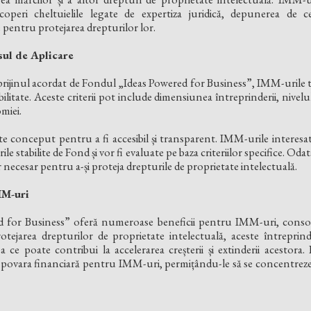
operi cheltuielile legate de expertiza juridică, depunerea de ce
 pentru protejarea drepturilor lor.
esul de Aplicare
sprijinul acordat de Fondul „Ideas Powered for Business”, IMM-urile t
ibilitate. Aceste criterii pot include dimensiunea întreprinderii, nivelu
miei.
ste conceput pentru a fi accesibil și transparent. IMM-urile interesa
e stabilite de Fond și vor fi evaluate pe baza criteriilor specifice. Oda
r necesar pentru a-și proteja drepturile de proprietate intelectuală.
MM-uri
 for Business” oferă numeroase beneficii pentru IMM-uri, consol
otejarea drepturilor de proprietate intelectuală, aceste întreprind
a ce poate contribui la accelerarea creșterii și extinderii acestora
e povara financiară pentru IMM-uri, permițându-le să se concentreze 