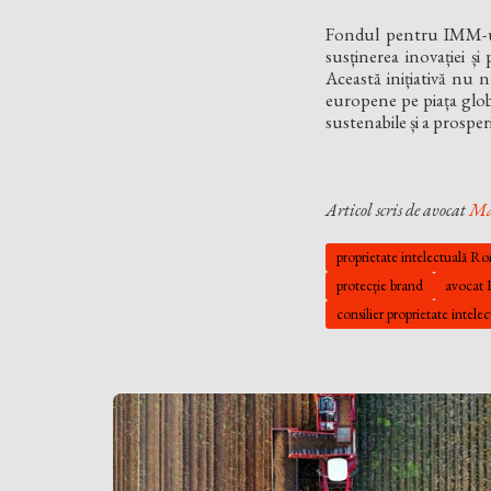
Fondul pentru IMM-ur
susținerea inovației și
Această inițiativă nu n
europene pe piața glob
sustenabile și a prospe
Articol scris de avocat
Mă
proprietate intelectuală R
protecție brand
avocat 
consilier proprietate intele