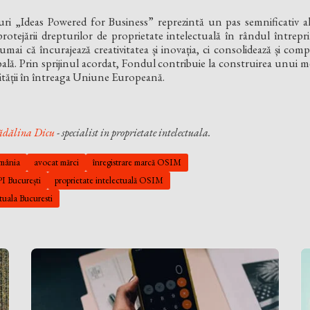
i „Ideas Powered for Business” reprezintă un pas semnificativ a
 protejării drepturilor de proprietate intelectuală în rândul întreprind
umai că încurajează creativitatea și inovația, ci consolidează și com
ală. Prin sprijinul acordat, Fondul contribuie la construirea unui me
rității în întreaga Uniune Europeană.
dălina Dicu
- specialist in proprietate intelectuala.
omânia
avocat mărci
înregistrare marcă OSIM
PI București
proprietate intelectuală OSIM
ctuala Bucuresti