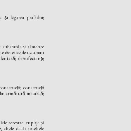
ea şi legarea prafului;
 substanţe şi alimente
te dietetice de uz uman
entară; dezinfectanţi;
nstrucţii; construcţii
din armătură metalică;
ele terestre; cuplaje şi
 altele decât uneltele