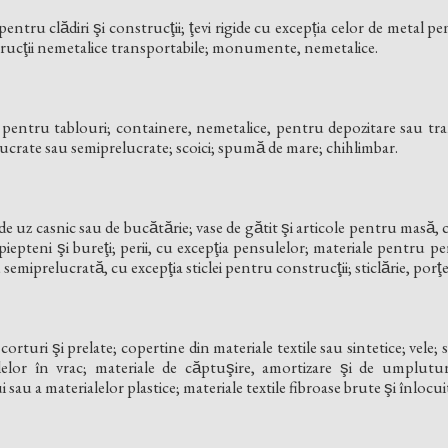
ntru clădiri şi construcţii; ţevi rigide cu excepția celor de metal pe
strucţii nemetalice transportabile; monumente, nemetalice.
e pentru tablouri; containere, nemetalice, pentru depozitare sau tra
lucrate sau semiprelucrate; scoici; spumă de mare; chihlimbar.
de uz casnic sau de bucătărie; vase de gătit şi articole pentru masă, c
; piepteni şi bureţi; perii, cu excepţia pensulelor; materiale pentru peri
semiprelucrată, cu excepţia sticlei pentru construcţii; sticlărie, porţe
e; corturi şi prelate; copertine din materiale textile sau sintetice; vel
elor în vrac; materiale de căptuşire, amortizare şi de umplutură
sau a materialelor plastice; materiale textile fibroase brute şi înlocui