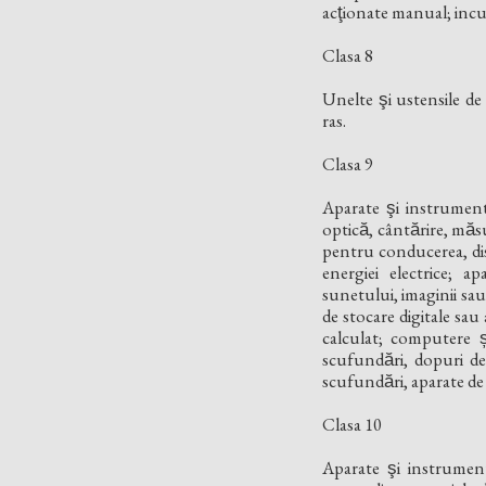
acţionate manual; inc
Clasa 8
Unelte şi ustensile de
ras.
Clasa 9
Aparate şi instrumente
optică, cântărire, mă
pentru conducerea, dist
energiei electrice; a
sunetului, imaginii sa
de stocare digitale sau
calculat; computere s
scufundări, dopuri de
scufundări, aparate de
Clasa 10
Aparate şi instrumente