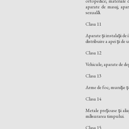
ortopedice; materiale d
aparate de masaj; apara
sexuală.
Clasa 11
Aparate şi instalaţii de
distribuire a apei şi de 
Clasa 12
Vehicule; aparate de dep
Clasa 13
Arme de foc; muniţie şi 
Clasa 14
Metale preţioase şi ali
măsurarea timpului.
Clasa 15