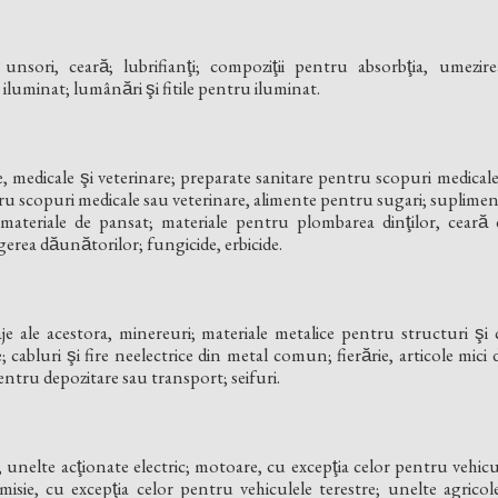
 unsori, ceară; lubrifianţi; compoziţii pentru absorbţia, umezir
 iluminat; lumânări şi fitile pentru iluminat.
 medicale şi veterinare; preparate sanitare pentru scopuri medicale;
tru scopuri medicale sau veterinare, alimente pentru sugari; suplimen
, materiale de pansat; materiale pentru plombarea dinţilor, ceară d
rea dăunătorilor; fungicide, erbicide.
e ale acestora, minereuri; materiale metalice pentru structuri şi co
 cabluri şi fire neelectrice din metal comun; fierărie, articole mici 
ntru depozitare sau transport; seifuri.
 unelte acţionate electric; motoare, cu excepţia celor pentru vehicul
ie, cu excepţia celor pentru vehiculele terestre; unelte agricole,