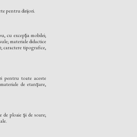
e pentru dirijori.
rou, cu excepţia mobilei;
sule; materiale didactice
t; caractere tipografice,
ori pentru toate aceste
; materiale de etanşare,
le de ploaie şi de soare;
male.