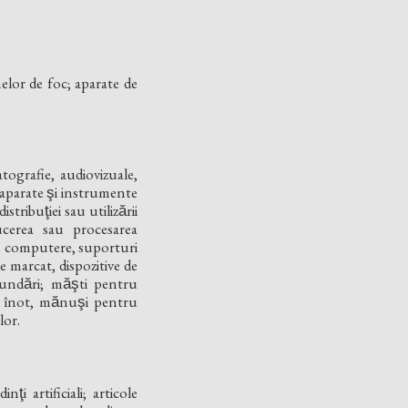
melor de foc; aparate de
atografie, audiovizuale,
e; aparate şi instrumente
ibuţiei sau utilizării
ducerea sau procesarea
ru computere, suporturi
e marcat, dispozitive de
ndări; măşti pentru
 înot, mănuşi pentru
lor.
̧i artificiali; articole