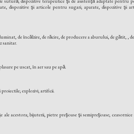
e sutură; dispozitive terapeutice şi de asistenţă adaptate pentru
te, dispozitive şi articole pentru sugari; aparate, dispozitive şi ar
 iluminat, de încălzire, de răcire, de producere a aburului, de gătit, , 
uz sanitar.
lasare pe uscat, în aer sau pe apă.
proiectile; explozivi; artificii.
aje ale acestora; bijuterii, pietre preţioase şi semipreţioase; ceasorn