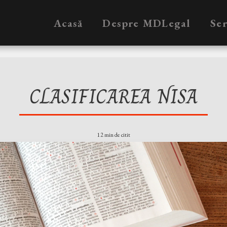
Acasă
Despre MDLegal
Ser
CLASIFICAREA NISA
12 min de citit