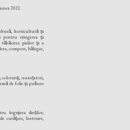
siunea 2022.
ltură, horticultură şi
̧ii pentru stingerea şi
ăbăcirea pieilor şi a
plere; compost, bălegar,
 coloranţi, nuanţatori,
rmă de folie şi pulbere
îngrijirea dinților;
e curăţare, lustruire,