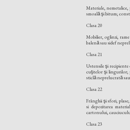
Materiale, nemetalice, pe
smoală şi bitum; con
Clasa 20
Mobilier, oglinzi, ram
balenă sau sidef nepre
Clasa 21
Ustensile şi recipiente 
cuţitelor şi lingurilor
sticlă neprelucrată sau 
Clasa 22
Frânghii şi sfori; plas
si depozitarea material
cartonului, cauciucului 
Clasa 23