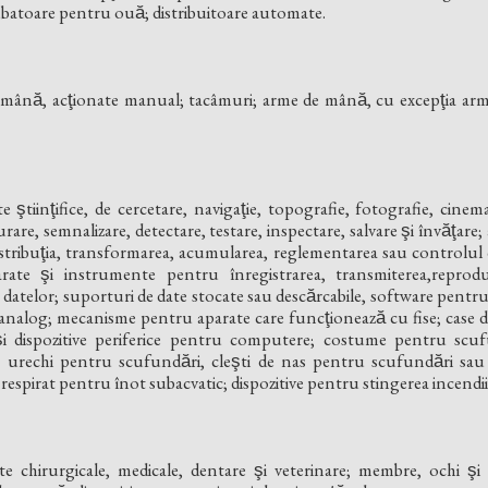
ubatoare pentru ouă; distribuitoare automate.
 mână, acţionate manual; tacâmuri; arme de mână, cu excepţia ar
 ştiinţifice, de cercetare, navigaţie, topografie, fotografie, cinem
surare, semnalizare, detectare, testare, inspectare, salvare şi învăţar
ribuţia, transformarea, acumularea, reglementarea sau controlul distr
parate şi instrumente pentru înregistrarea, transmiterea,repro
u datelor; suporturi de date stocate sau descărcabile, software pent
 analog; mecanisme pentru aparate care funcţionează cu fise; case d
̦i dispozitive periferice pentru computere; costume pentru scufu
 urechi pentru scufundări, cleşti de nas pentru scufundări sau
 respirat pentru înot subacvatic; dispozitive pentru stingerea incendii
 chirurgicale, medicale, dentare şi veterinare; membre, ochi şi dint