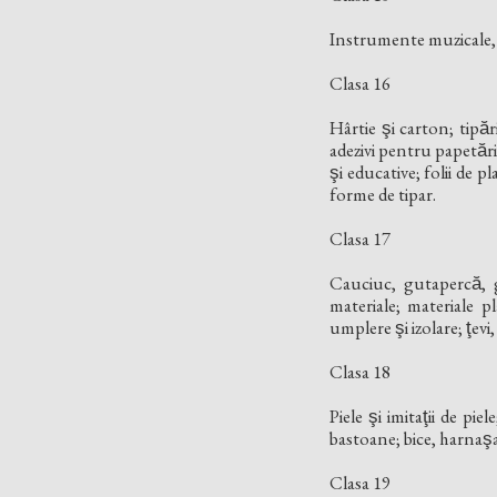
Instrumente muzicale, 
Clasa 16
Hârtie şi carton; tipă
adezivi pentru papetări
şi educative; folii de 
forme de tipar.
Clasa 17
Cauciuc, gutapercă, g
materiale; materiale pla
umplere şi izolare; ţev
Clasa 18
Piele şi imitaţii de pi
bastoane; bice, harnaşam
Clasa 19