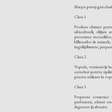
Mai jos puteți găsi clas
Clasa 1
Produse chimice pentru u
silvicultură; răşini
prevenirea incendiilor;
blănurilor de animale; 
îngrăşăminte; preparat
Clasa 2
Vopsele, vernisuri şi l
cerneluri pentru tipări
pentru utilizare în vopsi
Clasa 3
Preparate cosmetice s
parfumuri, uleiuri esen
degresare şi abrazive.