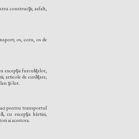
ntru construcţii; asfalt,
nsport; os, corn, os de
u excepţia furculiţelor,
i; articole de curăţare;
lan şi lut.
e; saci pentru transportul
, cu excepţia hârtiei,
tori ai acestora.