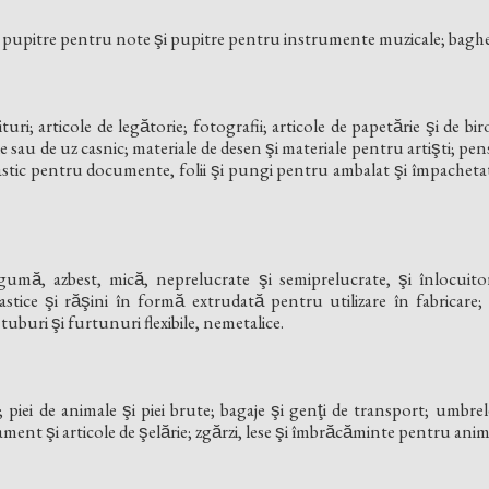
pupitre pentru note şi pupitre pentru instrumente muzicale; baghet
rituri; articole de legătorie; fotografii; articole de papetărie şi de bi
e sau de uz casnic; materiale de desen şi materiale pentru artişti; pen
plastic pentru documente, folii şi pungi pentru ambalat şi împacheta
umă, azbest, mică, neprelucrate şi semiprelucrate, şi înlocuit
stice şi răşini în formă extrudată pentru utilizare în fabricare
i, tuburi şi furtunuri flexibile, nemetalice.
ele; piei de animale şi piei brute; bagaje şi genţi de transport; umbre
ent şi articole de şelărie; zgărzi, lese şi îmbrăcăminte pentru ani