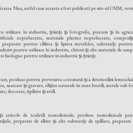
ificarea Nisa, astfel cum aceasta a fost publicată pe site-ul OSIM, ver
tilizare în industrie, ştiinţe şi fotografie, precum şi în agricu
 artificiale neprelucrate, materiale plastice neprelucrate; compozit
 preparate pentru călirea şi lipirea metalelor; substanţe pentru t
adezivi pentru utilizare în industrie; chituri şi alte materiale de um
e biologice pentru utilizare în industrie şi ştiinţe.
acuri; produse pentru prevenirea coroziunii şi a deteriorării lemnului;
re, marcare şi gravare; răşini naturale în stare brută; metale sub fo
re, decorare, tipărire şi artă.
̧i articole de toaletă nemedicinale; produse nemedicinale pentru 
ţiale; preparate de albire şi alte substanţe de spălare; preparate d