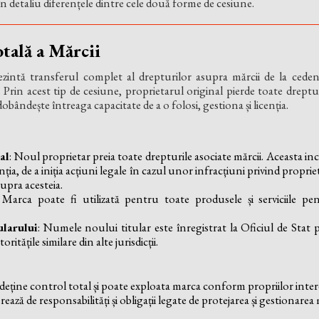
n detaliu diferențele dintre cele două forme de cesiune.
tală a Mărcii
zintă transferul complet al drepturilor asupra mărcii de la cedent
. Prin acest tip de cesiune, proprietarul original pierde toate dreptu
 dobândește întreaga capacitate de a o folosi, gestiona și licenția.
al
: Noul proprietar preia toate drepturile asociate mărcii. Aceasta inc
nția, de a iniția acțiuni legale în cazul unor infracțiuni privind proprie
supra acesteia.
 Marca poate fi utilizată pentru toate produsele și serviciile pen
ularului
: Numele noului titular este înregistrat la Oficiul de Stat 
itățile similare din alte jurisdicții.
deține control total și poate exploata marca conform propriilor inte
ează de responsabilități și obligații legate de protejarea și gestionarea 