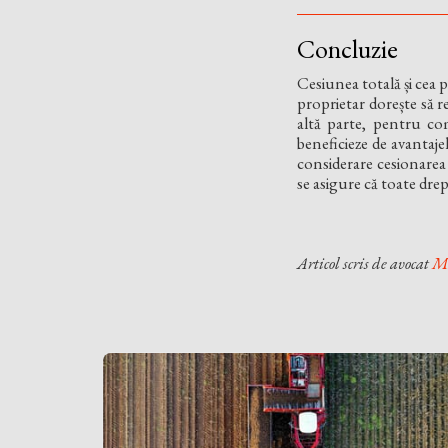
Concluzie
Cesiunea totală și cea pa
proprietar dorește să r
altă parte, pentru com
beneficieze de avantaje
considerare cesionarea 
se asigure că toate drep
Articol scris de avocat
Mă