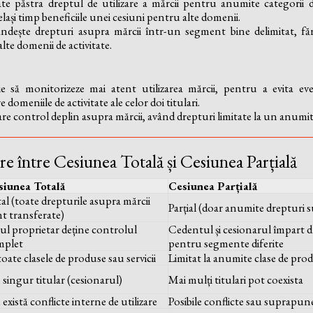
te păstra dreptul de utilizare a mărcii pentru anumite categorii d
lași timp beneficiile unei cesiuni pentru alte domenii.
ndește drepturi asupra mărcii într-un segment bine delimitat, fă
lte domenii de activitate.
e să monitorizeze mai atent utilizarea mărcii, pentru a evita eve
domeniile de activitate ale celor doi titulari.
re control deplin asupra mărcii, având drepturi limitate la un anumit
e între Cesiunea Totală și Cesiunea Parțială
siunea Totală
Cesiunea Parțială
al (toate drepturile asupra mărcii
Parțial (doar anumite drepturi 
t transferate)
l proprietar deține controlul
Cedentul și cesionarul împart dr
mplet
pentru segmente diferite
toate clasele de produse sau servicii
Limitat la anumite clase de produ
singur titular (cesionarul)
Mai mulți titulari pot coexista
există conflicte interne de utilizare
Posibile conflicte sau suprapuner