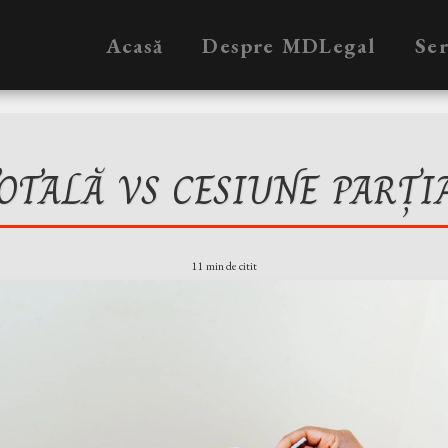
Acasă
Despre MDLegal
Ser
OTALĂ VS CESIUNE PARȚ
11 min de citit