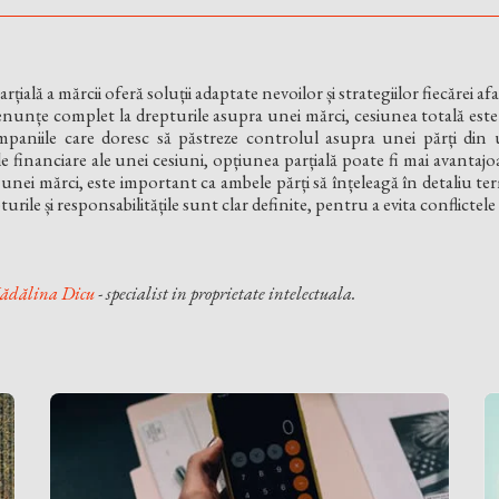
rțială a mărcii oferă soluții adaptate nevoilor și strategiilor fiecărei af
enunțe complet la drepturile asupra unei mărci, cesiunea totală este 
paniile care doresc să păstreze controlul asupra unei părți din ut
le financiare ale unei cesiuni, opțiunea parțială poate fi mai avantajo
unei mărci, este important ca ambele părți să înțeleagă în detaliu ter
turile și responsabilitățile sunt clar definite, pentru a evita conflicte
dălina Dic
u
- specialist in proprietate intelectuala.