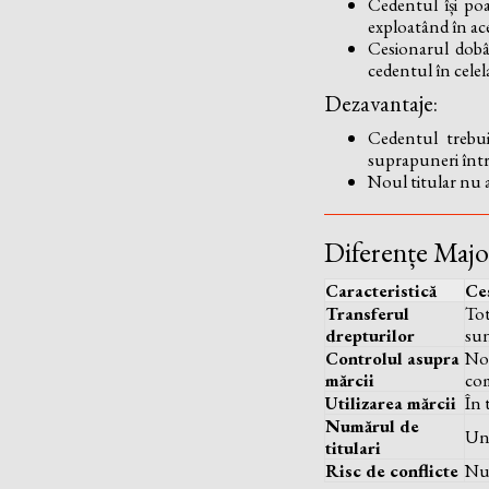
Cedentul își poa
exploatând în ace
Cesionarul dobâ
cedentul în celela
Dezavantaje:
Cedentul trebui
suprapuneri între 
Noul titular nu a
Diferențe Major
Caracteristică
Ce
Transferul
Tot
drepturilor
sun
Controlul asupra
Nou
mărcii
co
Utilizarea mărcii
În 
Numărul de
Un 
titulari
Risc de conflicte
Nu 