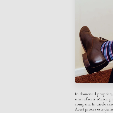
În domeniul proprietăț
unei afaceri. Marca pro
companii. În unele cazur
Acest proces este den