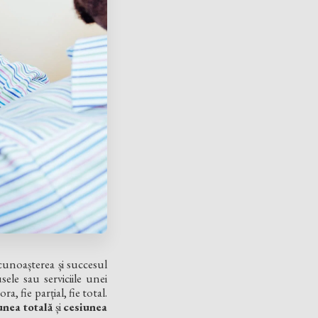
cunoașterea și succesul
sele sau serviciile unei
, fie parțial, fie total.
unea totală
și
cesiunea