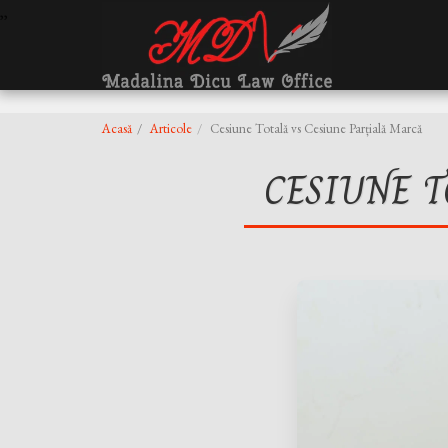
,
,
Acasă
Articole
Cesiune Totală vs Cesiune Parțială Marcă
CESIUNE T