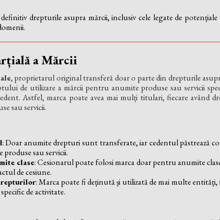
efinitiv drepturile asupra mărcii, inclusiv cele legate de potențiale 
 domenii.
rțială a Mărcii
iale
, proprietarul original transferă doar o parte din drepturile asup
tului de utilizare a mărcii pentru anumite produse sau servicii spec
edent. Astfel, marca poate avea mai mulți titulari, fiecare având dr
e sau servicii.
l
: Doar anumite drepturi sunt transferate, iar cedentul păstrează con
e produse sau servicii.
mite clase
: Cesionarul poate folosi marca doar pentru anumite clase
actul de cesiune.
repturilor
: Marca poate fi deținută și utilizată de mai multe entități
pecific de activitate.