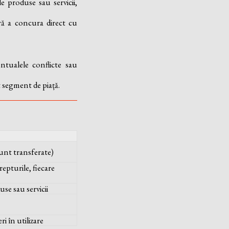
e produse sau servicii,
ră a concura direct cu
ntualele conflicte sau
 segment de piață.
sunt transferate)
epturile, fiecare
se sau servicii
i în utilizare