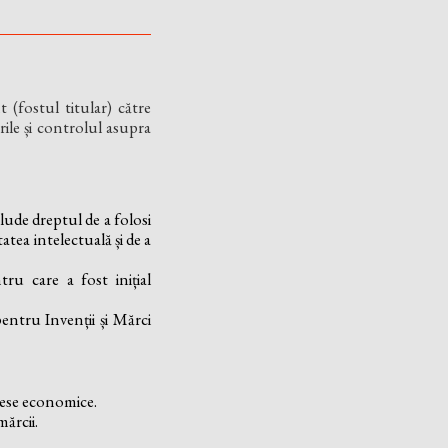
 (fostul titular) către
rile și controlul asupra
lude dreptul de a folosi
tatea intelectuală și de a
tru care a fost inițial
pentru Invenții și Mărci
rese economice.
mărcii.