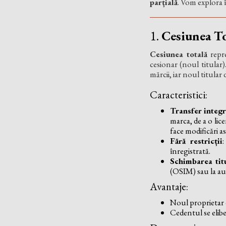
parțială
. Vom explora î
1.
Cesiunea To
Cesiunea totală
repre
cesionar (noul titular)
mărcii, iar noul titular
Caracteristici:
Transfer integr
marca, de a o lice
face modificări a
Fără restricții
:
înregistrată.
Schimbarea tit
(OSIM) sau la autor
Avantaje:
Noul proprietar 
Cedentul se eliber