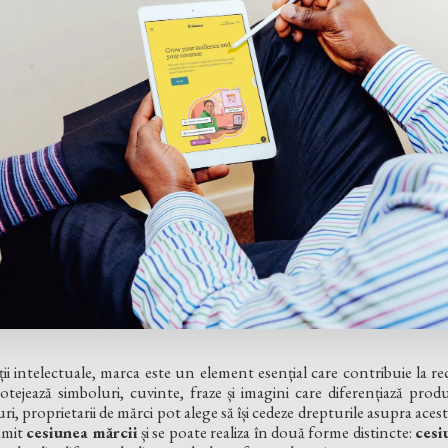
ii intelectuale, marca este un element esențial care contribuie la re
tejează simboluri, cuvinte, fraze și imagini care diferențiază produ
i, proprietarii de mărci pot alege să își cedeze drepturile asupra acestora
umit
cesiunea mărcii
și se poate realiza în două forme distincte:
cesi