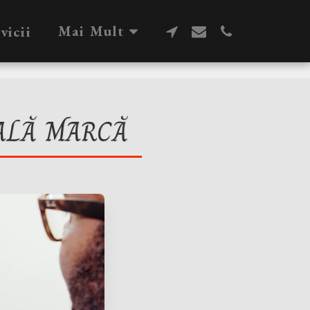
Mai Mult
vicii
IALĂ MARCĂ