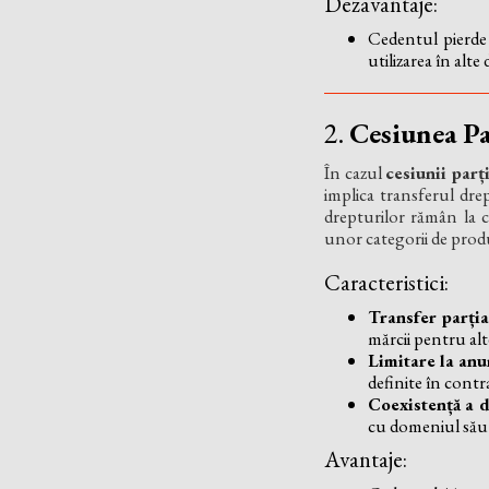
Dezavantaje:
Cedentul pierde d
utilizarea în alte
2.
Cesiunea Pa
În cazul
cesiunii parț
implica transferul drep
drepturilor rămân la c
unor categorii de produs
Caracteristici:
Transfer parția
mărcii pentru alt
Limitare la anu
definite în contr
Coexistență a d
cu domeniul său s
Avantaje: