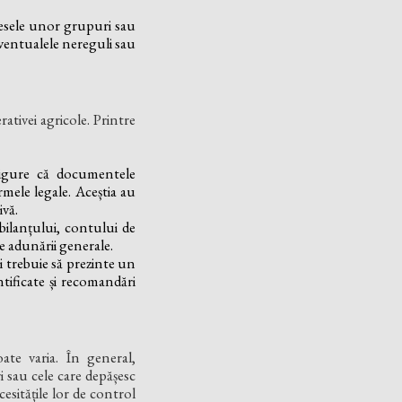
teresele unor grupuri sau
 eventualele nereguli sau
rativei agricole. Printre
sigure că documentele
mele legale. Aceștia au
ivă.
 bilanțului, contului de
te adunării generale.
ii trebuie să prezinte un
ntificate și recomandări
ate varia. În general,
i sau cele care depășesc
esitățile lor de control