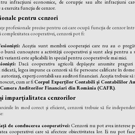
ru infracțiuni economice, de corupție sau alte infracțiuni car
 a exercita funcția de cenzor.
ionale pentru cenzori
rințe profesionale precise pentru cei care ocupă funcția de cenzor într
 complexitatea cooperativei, cenzorii pot fi:
sioniști:
Aceștia sunt membrii cooperației care nu au o pregăti
 o bună cunoaștere a activității cooperativei și sunt aleși pentru a
tă variantă este aplicabilă în special pentru cooperativele mai mici.
ioniști:
Dacă cooperativa agricolă depășește anumite praguri 
ridicată, legea impune ca cenzorii să fie persoane calificate în dome
autorizați, experți contabili sau auditori financiari. Aceștia trebuie s
noscut, cum ar fi
Corpul Experților Contabili și Contabililor A
Camera Auditorilor Financiari din România (CAFR)
.
i imparțialitatea cenzorilor
arcinile în mod corect și eficient, cenzorii trebuie să fie independenț
e:
ață de conducerea cooperativei:
Cenzorii nu pot avea interese p
tatea cooperativei care să afecteze obiectivitatea lor. Ei nu pot fac