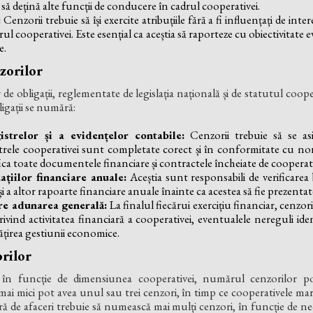
 să dețină alte funcții de conducere în cadrul cooperativei.
:
Cenzorii trebuie să își exercite atribuțiile fără a fi influențați de in
ul cooperativei. Este esențial ca aceștia să raporteze cu obiectivitate
e.
zorilor
de obligații, reglementate de legislația națională și de statutul coope
igații se numără:
istrelor și a evidențelor contabile:
Cenzorii trebuie să se a
istrele cooperativei sunt completate corect și în conformitate cu nor
fica toate documentele financiare și contractele încheiate de cooperat
uațiilor financiare anuale:
Aceștia sunt responsabili de verificarea
 și a altor rapoarte financiare anuale înainte ca acestea să fie prezenta
re adunarea generală:
La finalul fiecărui exercițiu financiar, cenzor
rivind activitatea financiară a cooperativei, eventualele nereguli ide
irea gestiunii economice.
rilor
, în funcție de dimensiunea cooperativei, numărul cenzorilor po
mai mici pot avea unul sau trei cenzori, în timp ce cooperativele mar
ă de afaceri trebuie să numească mai mulți cenzori, în funcție de nec