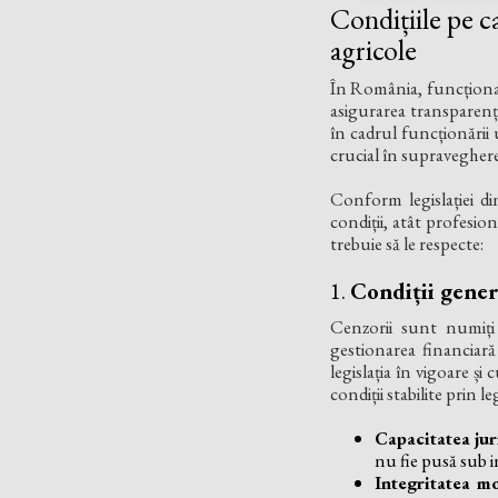
Condițiile pe c
agricole
În România, funcționare
asigurarea transparenței
în cadrul funcționării 
crucial în supravegherea
Conform legislației d
condiții, atât profesion
trebuie să le respecte:
1.
Condiții gener
Cenzorii sunt numiți 
gestionarea financiară
legislația în vigoare ș
condiții stabilite prin le
Capacitatea jur
nu fie pusă sub i
Integritatea mo