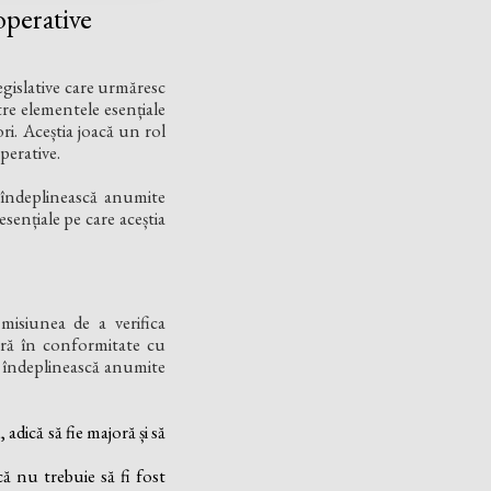
operative
egislative care urmăresc
ntre elementele esențiale
ri. Aceștia joacă un rol
perative.
 îndeplinească anumite
esențiale pe care aceștia
misiunea de a verifica
oară în conformitate cu
să îndeplinească anumite
adică să fie majoră și să
ă nu trebuie să fi fost