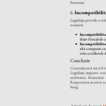
financiar.
6.
Incompatibilit
Legislația prevede o ser
numără:
Incompatibilita
dețin funcții de 
Incompatibilita
altă companie ca
evita conflictele 
Concluzie
Cenzorii joacă un rol e
Legislația impune condi
activitatea financiar
Respectarea acestor nor
lung.
Articol scris de avocat
Mă