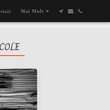
Mai Mult
vicii
COLE