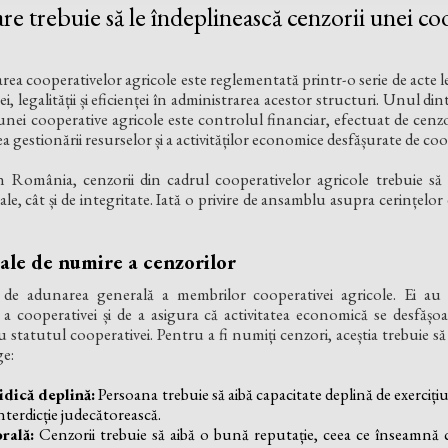
are trebuie să le îndeplinească cenzorii unei co
a cooperativelor agricole este reglementată printr-o serie de acte l
, legalității și eficienței în administrarea acestor structuri. Unul di
unei cooperative agricole este controlul financiar, efectuat de cenzo
 gestionării resurselor și a activităților economice desfășurate de coo
in România, cenzorii din cadrul cooperativelor agricole trebuie să
ale, cât și de integritate. Iată o privire de ansamblu asupra cerințelor 
ale de numire a cenzorilor
de adunarea generală a membrilor cooperativei agricole. Ei au 
 a cooperativei și de a asigura că activitatea economică se desfăș
i cu statutul cooperativei. Pentru a fi numiți cenzori, aceștia trebuie 
ge:
idică deplină:
Persoana trebuie să aibă capacitate deplină de exercițiu, 
nterdicție judecătorească.
rală:
Cenzorii trebuie să aibă o bună reputație, ceea ce înseamnă c