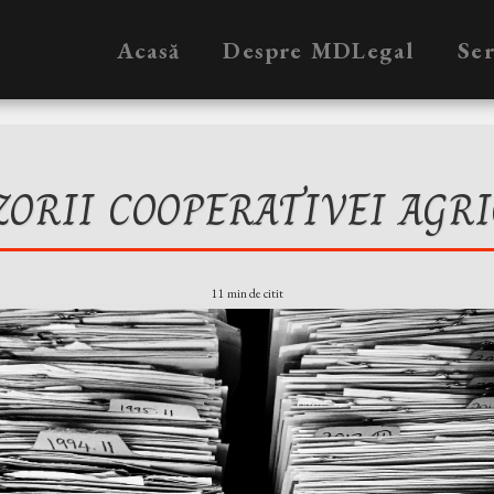
Acasă
Despre MDLegal
Ser
ZORII COOPERATIVEI AGRI
11 min de citit