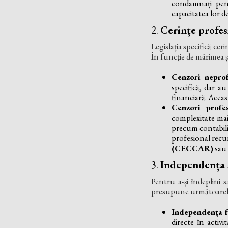
condamnați pent
capacitatea lor de
2.
Cerințe profes
Legislația specifică ce
În funcție de mărimea și
Cenzori neprofe
specifică, dar au
financiară. Aceas
Cenzori profes
complexitate mai 
precum contabili 
profesional recu
(CECCAR)
sau
3.
Independența ș
Pentru a-și îndeplini s
presupune următoarel
Independența f
directe în activi