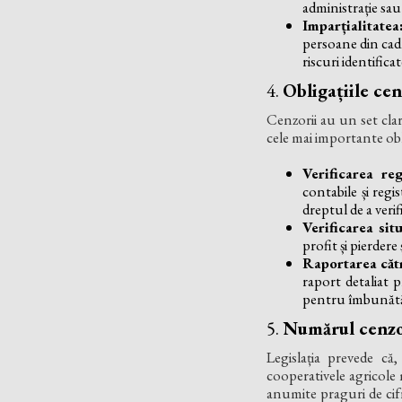
administrație sau
Imparțialitatea
persoane din cadr
riscuri identificat
4.
Obligațiile cen
Cenzorii au un set clar 
cele mai importante obl
Verificarea reg
contabile și reg
dreptul de a veri
Verificarea sit
profit și pierdere
Raportarea căt
raport detaliat p
pentru îmbunătăț
5.
Numărul cenzo
Legislația prevede că
cooperativele agricole 
anumite praguri de cifr