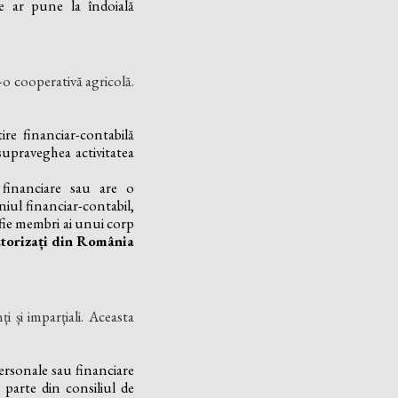
e ar pune la îndoială
-o cooperativă agricolă.
re financiar-contabilă
 supraveghea activitatea
financiare sau are o
niul financiar-contabil,
ă fie membri ai unui corp
utorizați din România
i și imparțiali. Aceasta
ersonale sau financiare
e parte din consiliul de