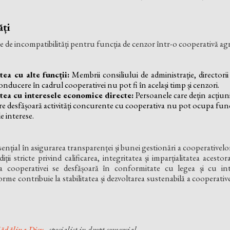
ăți
ie de incompatibilități pentru funcția de cenzor într-o cooperativă agr
tea cu alte funcții:
Membrii consiliului de administrație, directori
conducere în cadrul cooperativei nu pot fi în același timp și cenzori.
tea cu interesele economice directe:
Persoanele care dețin acțiuni
re desfășoară activități concurente cu cooperativa nu pot ocupa func
de interese.
sențial în asigurarea transparenței și bunei gestionări a cooperativel
ții stricte privind calificarea, integritatea și imparțialitatea acest
ă a cooperativei se desfășoară în conformitate cu legea și cu int
me contribuie la stabilitatea și dezvoltarea sustenabilă a cooperati
dălina Dic
u
- specialist in drept comercial.