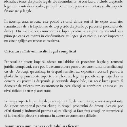
identifice toate drepturile legale ale clientului lor. Acest lucru include drepturile
legate de custodia copiilor, partajul bunurilor, pensia alimentară și alte aspecte
financiare și legale.
În absența unui avocat, este posibil ca unul dintre soți să fie expus unui risc
semnificativ de a fi înșelat sau de a-și pierde drepturile pe parcursul procesului de
divorț. Un avocat experimentat va lupta pentru a asigura că clientul său
primește ceea ce merită în conformitate cu legea și că niciun aspect important
nu este neglijat sau trecut cu vederea.
Orientarea într-un mediu legal complicat
Procesul de divorț implică adesea un labirint de proceduri legale și termeni
juridici complicati, care pot fi descurajatoare pentru cei care nu sunt familiarizați
cu ele. Avocații specializați în dreptul familiei au expertiza necesară pentru a
ghida clienții prin aceste aspecte complexe ale legii. Ei pot oferi explicații clare și
concize cu privire la drepturile și opțiunile disponibile, iar acest lucru poate fi
deosebit de valoros într-un moment în care clienții se confruntă adesea cu un
nivel ridicat de stres și anxietate.
Pe lângă aspectele pur legale, avocații pot fi, de asemenea, o sursă importantă
de suport emoțional pentru clienți în timpul procesului de divorț. Aceștia pot
oferi sfaturi și îndrumări pentru a ajuta clienții să facă față emoțiilor puternice și
să ia decizii înțelepte și raționale în aceste circumstanțe dificile.
Asigurarea unui proces echitabil și eficient