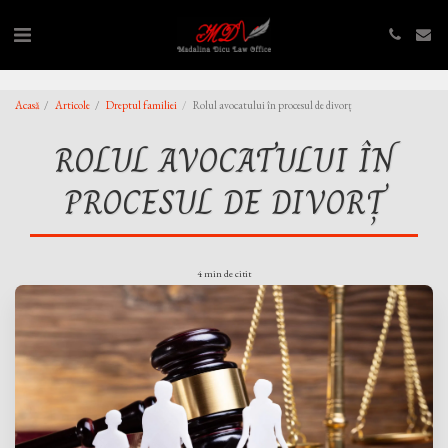
,
,
Acasă
Articole
Dreptul familiei
Rolul avocatului în procesul de divorț
ROLUL AVOCATULUI ÎN
PROCESUL DE DIVORȚ
4 min de citit