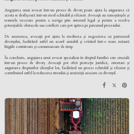
Angajarea unui avocat într-un proces de divorț poate ajuta la asigurarea că
acesta se desfășoară într-un mod echitabil și eficient. Avocații au cunoștințele și
resursele necesare pentru a naviga prin sistemul legal și pentru a rezolva
potențialele obstacole sau conflicte care pot apărea pe parcursul procesului.
De asemenea, avocații pot ajuta la medierea și negocierea cu partenerul
divorțului, facilitând astfel un acord amiabil și evitând într-o mare măsură
litigiile costisitoare și consumatoare de timp.
În concluzie, angajarea unui avocat specializat în dreptul familiei este crucială
într-un proces de divorț. Avocații pot oferi protecție juridică, orientare și
asigurarea drepturilor clienților lor, facilitând un proces echitabil și eficient și
contribuind astfel la reducerea stresului și anxietății asociate cu divorțul.