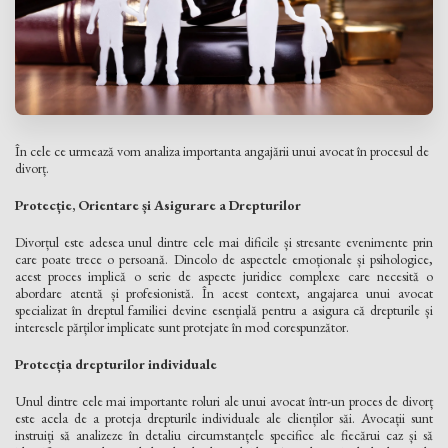
În cele ce urmează vom analiza importanta angajării unui avocat în procesul de
divorț.
Protecție, Orientare și Asigurare a Drepturilor
Divorțul este adesea unul dintre cele mai dificile și stresante evenimente prin
care poate trece o persoană. Dincolo de aspectele emoționale și psihologice,
acest proces implică o serie de aspecte juridice complexe care necesită o
abordare atentă și profesionistă. În acest context, angajarea unui avocat
specializat în dreptul familiei devine esențială pentru a asigura că drepturile și
interesele părților implicate sunt protejate în mod corespunzător.
Protecția drepturilor individuale
Unul dintre cele mai importante roluri ale unui avocat într-un proces de divorț
este acela de a proteja drepturile individuale ale clienților săi. Avocații sunt
instruiți să analizeze în detaliu circumstanțele specifice ale fiecărui caz și să