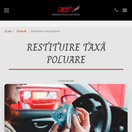
,
,
Acasă
Articole
Restituire taxă poluare
RESTITUIRE TAXĂ
POLUARE
2 min de citit