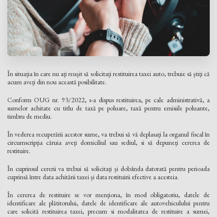
În situația în care nu ați reușit să solicitați restituirea taxei auto, trebuie să știți că
acum aveți din nou această posibilitate.
Conform OUG nr. 93/2022, s-a dispus restituirea, pe cale administrativă, a
sumelor achitate cu titlu de taxă pe poluare, taxă pentru emisiile poluante,
timbru de mediu.
În vederea recuperării acestor sume, va trebui să vă deplasați la organul fiscal în
circumscripția căruia aveți domiciliul sau sediul, si să depuneți cererea de
restituire.
În cuprinsul cererii va trebui să solicitați și dobânda datorată pentru perioada
cuprinsă între data achitării taxei și data restituirii efective a acesteia.
În cererea de restituire se vor menționa, în mod obligatoriu, datele de
identificare ale plătitorului, datele de identificare ale autovehiculului pentru
care solicită restituirea taxei, precum si modalitatea de restituire a sumei,