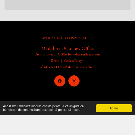
AVOCAT MĂRCI OSIM & EUIPO
Madalina Dicu Law Office
Drepturi de autor © 2026 Toate drepturile rezervate
Terms
|
Cookies Policy
oferit de
SITE123
-
Make your own website
Acest site utilizează module cookie pentru a vă asigura că
Agree
beneficiați de cea mai bună experiență pe site-ul nostru