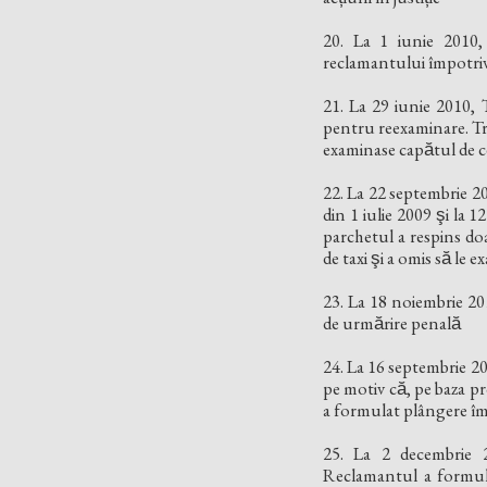
20. La 1 iunie 2010, 
reclamantului împotriva
21. La 29 iunie 2010, 
pentru reexaminare. Tribu
examinase capătul de ce
22. La 22 septembrie 20
din 1 iulie 2009 şi la 1
parchetul a respins doar
de taxi şi a omis să le 
23. La 18 noiembrie 201
de urmărire penală
24. La 16 septembrie 2011
pe motiv că, pe baza pr
a formulat plângere îm
25. La 2 decembrie 2
Reclamantul a formulat p