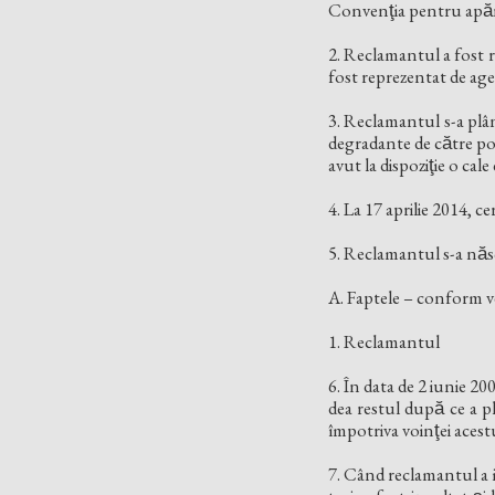
Convenţia pentru apăr
2. Reclamantul a fost 
fost reprezentat de ag
3. Reclamantul s-a plân
degradante de către poli
avut la dispoziţie o cale
4. La 17 aprilie 2014, 
5. Reclamantul s-a născu
A. Faptele – conform ver
1. Reclamantul
6. În data de 2 iunie 20
dea restul după ce a pl
împotriva voinţei acestui
7. Când reclamantul a in