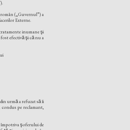
”).
l român („Guvernul”) a
acerilor Externe.
or tratamente inumane şi
ost efectivă şi că nu a
ei
in urmă a refuzat să îi
 l-a condus pe reclamant,
e împotriva şoferului de