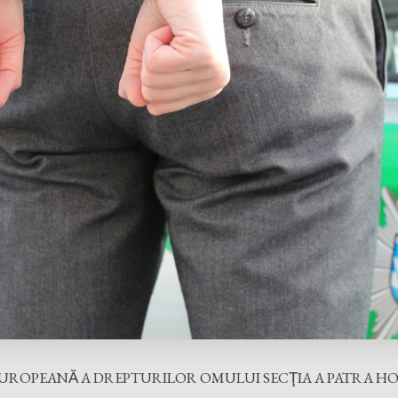
UROPEANĂ A DREPTURILOR OMULUI SECŢIA A PATRA HO