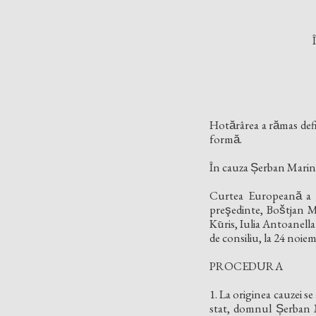
Hotărârea a rămas defi
formă.
În cauza Șerban Marin
Curtea Europeană a Dr
preşedinte, Boštjan 
Kūris, Iulia Antoanella 
de consiliu, la 24 noiem
PROCEDURA
1. La originea cauzei se
stat, domnul Șerban M