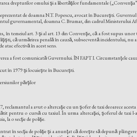
area drepturilor omului şi a libertăţilor fundamentale („Convenţia
reprezentat de doamna N.T. Popescu, avocat în Bucureşti. Guvernu
entul guvernamental, doamna C. Brumar, din cadrul Ministerului Af
s, în temeiul art. 3 şi al art. 13 din Convenţie, că a fost supus un
ţişti, că urmărirea penală în cauză, subsecventă incidentului, nu a f
 de atac efectivă în acest sens.
cererea a fost comunicată Guvernului. ÎN FAPT I. Circumstanţele cauz
t în 1979 şi locuieşte în Bucureşti.
siunilor părţilor
07, reclamantul a avut o altercaţie cu un şofer de taxi deoarece acesta d
ătit pentru o cursă cu taxiul. În urma altercaţiei, şoferul de taxi
a, la o secţie de poliţie.
trat în secţia de poliţie şi a anunţat că doreşte să depună plânger