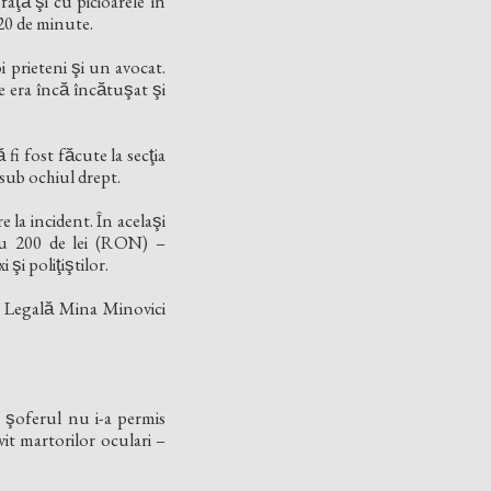
faţă şi cu picioarele în
 20 de minute.
 prieteni şi un avocat.
ra încă încătuşat şi
fi fost făcute la secţia
ă sub ochiul drept.
e la incident. În acelaşi
t cu 200 de lei (RON) –
i poliţiştilor.
ă Legală Mina Minovici
e şoferul nu i-a permis
ivit martorilor oculari –