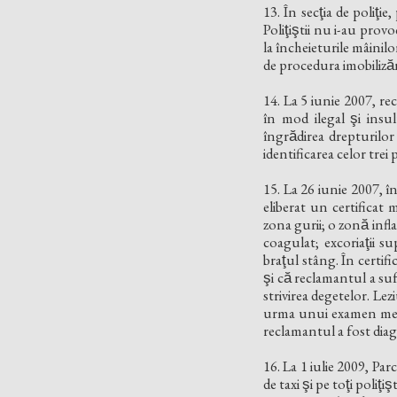
13. În secţia de poliţi
Poliţiştii nu i-au prov
la încheieturile mâinil
de procedura imobilizăr
14. La 5 iunie 2007, re
în mod ilegal şi insu
îngrădirea drepturilor
identificarea celor trei po
15. La 26 iunie 2007, i
eliberat un certificat 
zona gurii; o zonă infla
coagulat; excoriaţii su
braţul stâng. În cert
şi că reclamantul a su
strivirea degetelor. Lezi
urma unui examen medica
reclamantul a fost diagno
16. La 1 iulie 2009, Par
de taxi şi pe toţi poliţ