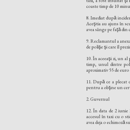
taxi, a fost insultat şi b
coaste timp de 10 minut
8. Imediat după incide
Aceştia au ajuns în scu
avea sânge pe faţă din
9. Reclamantul a anexat l
de poliţie şi care îl p
10. În aceeaşi zi, un al
timp, unul dintre poli
aproximativ 55 de euro (
11. După ce a plecat d
pentru a obţine un cert
2. Guvernul
12. În data de 2 iunie
accesul în taxi cu o st
avea deja o echimoză sub