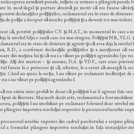
us neînceperea urmăririi penale, iniţiate ca urmare a plângerii penal
ate în mod ilegal şi purtare abuzivă pe motiv că nu fusese săvârşi
potrivit declaraţiilor poliţiştilor, reclamantul era în stare de ebrietat
cţia de poliţie a început să insulte poliţiştii şi a devenit tot mai violent.
ut că, potrivit poliţiştilor C.V. şi N.A.T., în momentul în care a intr
 la nivelul feţei o rană care nu mai sângera. Poliţiştii N.B., V.L.G.
amantul era în stare de ebrietate şi agresiv şi că avea deja la nivelul 
xi, R.D., a confirmat declaraţiile poliţiştilor şi a menţionat că 
oare din maşina lui şi că nu i-a văzut pe poliţişti agresându-l pe re
poliţie. Alţi doi martori – şi anume, D.A. şi V.D.F., care erau priet
l fusese la o petrecere şi că, ulterior, le-a cerut să meargă la secţ
şti. Când au ajuns la secţie, l-au văzut pe reclamant încătuşat de 
ar nu i-au văzut pe poliţişti agresându-l.
că nu exista nicio probă în dosar că poliţiştii l-ar fi agresat fizic s
 fi lipsit de libertate. Mai mult decât atât, reclamantul a fost imobili
nea, poliţiştii l-au imobilizat pe reclamant folosind doar nivelul mi
plângere împotriva rezoluţiei respective la procurorul ierarhic supe
 procurorul ierarhic superior din cadrul parchetului a respins plâ
 a formulat plângere împotriva rezoluţiei în fața instanţelor i