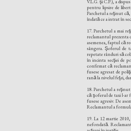
V.L.G. şi C.P.), a disp
pentru lipsire de libert
Parchetul a reţinut că, 
îndată ce a intrat în se
17. Parchetul a mai reţin
reclamantul prezenta deja
asemenea, faptul că recl
sângera. Şoferul de ta
repetate rânduri să cob
în incinta secţiei de 
confirmat că reclamantu
fusese agresat de poliţi
rană la nivelul feţei, d
18. Parchetul a reţinut 
că şoferul de taxi l-ar
fusese agresiv. De aseme
Reclamantul a formulat 
19. La 12 martie 2010,
nefondată. Reclamantul
acțiuni în justiție