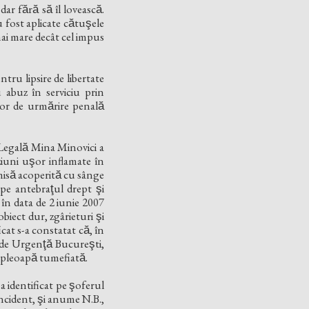
r fără să îl lovească.
u fost aplicate cătuşele
 mai mare decât cel impus
tru lipsire de libertate
u abuz în serviciu prin
elor de urmărire penală
 Legală Mina Minovici a
iuni uşor inflamate în
hisă acoperită cu sânge
 pe antebraţul drept şi
 în data de 2 iunie 2007
iect dur, zgârieturi şi
cat s-a constatat că, în
de Urgenţă Bucureşti,
o pleoapă tumefiată.
a identificat pe şoferul
̂n incident, şi anume N.B.,