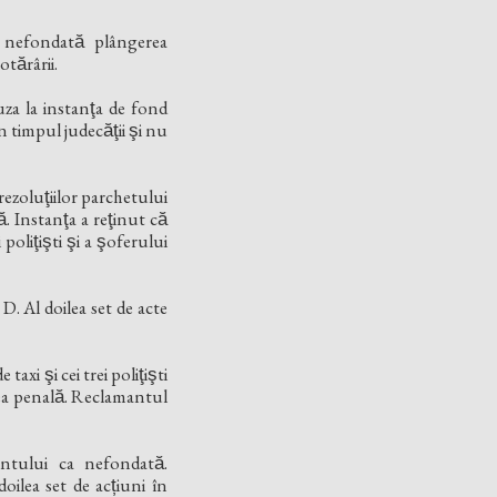
 nefondată plângerea
ărârii.
za la instanţa de fond
 timpul judecăţii şi nu
ezoluţiilor parchetului
. Instanţa a reţinut că
iţişti şi a şoferului
D. Al doilea set de acte
i şi cei trei poliţişti
egea penală. Reclamantul
ntului ca nefondată.
oilea set de acțiuni în