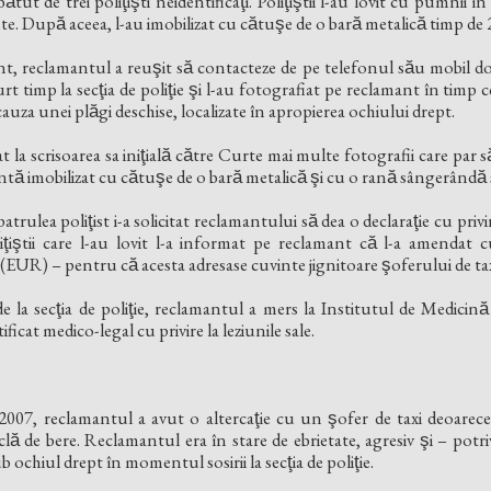
ătut de trei poliţişti neidentificaţi. Poliţiştii l-au lovit cu pumnii în 
e. După aceea, l-au imobilizat cu cătuşe de o bară metalică timp de
nt, reclamantul a reuşit să contacteze de pe telefonul său mobil doi
rt timp la secţia de poliţie şi l-au fotografiat pe reclamant în timp ce e
 cauza unei plăgi deschise, localizate în apropierea ochiului drept.
a scrisoarea sa iniţială către Curte mai multe fotografii care par să 
rezintă imobilizat cu cătuşe de o bară metalică şi cu o rană sângerând
 patrulea poliţist i-a solicitat reclamantului să dea o declaraţie cu privir
ţiştii care l-au lovit l-a informat pe reclamant că l-a amenda
EUR) – pentru că acesta adresase cuvinte jignitoare şoferului de taxi ş
e la secţia de poliţie, reclamantul a mers la Institutul de Medicin
ificat medico-legal cu privire la leziunile sale.
 2007, reclamantul a avut o altercaţie cu un şofer de taxi deoarec
iclă de bere. Reclamantul era în stare de ebrietate, agresiv şi – potr
 ochiul drept în momentul sosirii la secţia de poliţie.