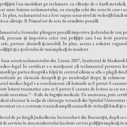
e, poliţiştii l-au imobilizat pe reclamant cu cătuşe de o bară metalică, da
ocat nicio leziune reclamantului, cu excepţia celei din zona în care i-a
or. În plus, reclamantul nu a fost supus unui nivel de violenţă fizică
ii cu cătuşe. B. Primul set de acte de urmărire penală
clamantul a formulat plângere penală împotriva şoferului de taxi pen
ltă, precum şi împotriva celor trei poliţişti care l-au lovit pentr
 sale, purtare abuzivă şi insultă. În plus, acesta a solicitat organ
liţişti şi a şoferului de taxi implicaţi în incident.
̂n baza cererii reclamantului din 2 iunie 2007, Institutul de Medicină
medico-legal. În certificat s-a menţionat că reclamantul prezenta lez
mată (pe partea dreaptă a feţei) în centrul căreia se afla o plagă desc
perficiale pe clavicula dreaptă şi pe antebraţul drept; şi echimoze
ificatul medico-legal s-a concluzionat că leziunile ar fi putut fi cauzate
ferit leziuni traumatice care ar fi putut fi cauzate de lovirea sa cu un ob
unile necesitau 7 - 8 zile de îngrijiri medicale. De asemenea, prin certifi
l efectuat la secţia de chirurgie toracică din Spitalul Universitar 
sticat cu o contuzie toracică simplă cauzată de violenţă fizică şi 
chetul de pe lângă Judecătoria Sectorului 6 din Bucureşti, după ce i-
iştii de serviciu în ziua incidentului (inclusiv cei trei poliţişti implicaţi i