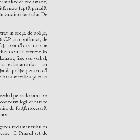
e formulate de reclamant,
tă nicio faptă penală.
e în ziua incidentului. De
at în secţia de poliţie,
 şi C.P. au confirmat, de
feţei o rană care nu mai
reclamantul a refuzat în
clamant, fizic sau verbal,
eni ai reclamantului – au
ia de poliţie pentru că
o bară metalică şi cu o
au verbal pe reclamant ori
zat conform legii deoarece
nim de forţă necesară.
rior.
ngerea reclamantului ca
nterne. C. Primul set de