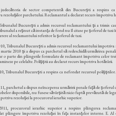
judecătoria de sector competentă din Bucureşti a respins ca
 rezoluţiilor parchetului. Reclamantul a declarat recurs împotriva hot
Tribunalul Bucureşti a admis recursul reclamantului şi a trimis cau
nalul a reţinut că instanţa de fond nu îl citase pe şoferul de taxi în
rere al reclamantului referitor la şoferul de taxi.
10, Tribunalul Bucureşti a admis recursul reclamantului împotriva r
2 martie 2010 şi a dispus ca parchetul să redeschidă urmărirea penală
 o parte din plângerile formulate de reclamant împotriva celor trei pol
examineze pe celelalte. Poliţiştii au declarat recurs împotriva hotărârii.
0, Tribunalul Bucureşti a respins ca nefondat recursul poliţiştilor. 
, parchetul a dispus neînceperea urmăririi penale faţă de şoferul de tax
obelor disponibile, nu fusese săvârşită nicio faptă prevăzută de l
potriva rezoluţiei la procurorul ierarhic superior.
011, procurorul ierarhic superior a respins plângerea reclama
lângere împotriva rezoluţiei în faţa instanţelor interne. E. Al d