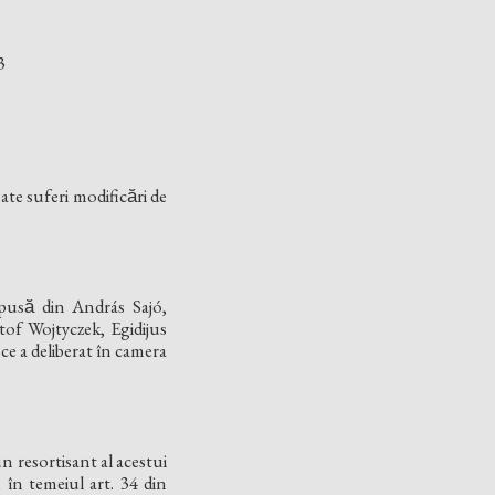
3
oate suferi modificări de
usă din András Sajó,
tof Wojtyczek, Egidijus
 ce a deliberat în camera
un resortisant al acestui
în temeiul art. 34 din