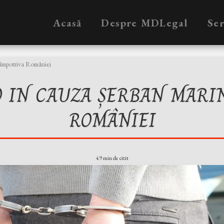
Acasă
Despre MDLegal
Ser
împotriva României
 IN CAUZA ȘERBAN MARI
ROMÂNIEI
49 min de citit