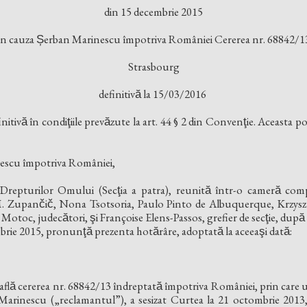
din 15 decembrie 2015
În cauza Șerban Marinescu împotriva României Cererea nr. 68842/1
Strasbourg
definitivă la 15/03/2016
nitivă în condiţiile prevăzute la art. 44 § 2 din Convenţie. Aceasta p
escu împotriva României,
epturilor Omului (Secţia a patra), reunită într-o cameră comp
M. Zupančič, Nona Tsotsoria, Paulo Pinto de Albuquerque, Krzysz
Motoc, judecători, şi Françoise Elens-Passos, grefier de secţie, după
brie 2015, pronunţă prezenta hotărâre, adoptată la aceeaşi dată:
 află cererea nr. 68842/13 îndreptată împotriva României, prin care 
arinescu („reclamantul”), a sesizat Curtea la 21 octombrie 2013, 