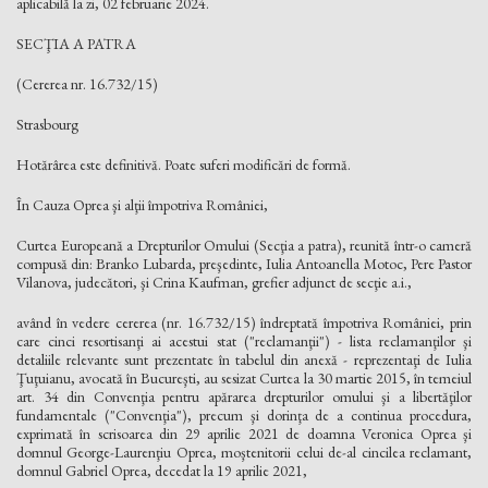
aplicabilă la zi, 02 februarie 2024.
SECŢIA A PATRA
(Cererea nr. 16.732/15)
Strasbourg
Hotărârea este definitivă. Poate suferi modificări de formă.
În Cauza Oprea şi alţii împotriva României,
Curtea Europeană a Drepturilor Omului (Secţia a patra), reunită într-o cameră
compusă din: Branko Lubarda, preşedinte, Iulia Antoanella Motoc, Pere Pastor
Vilanova, judecători, şi Crina Kaufman, grefier adjunct de secţie a.i.,
având în vedere cererea (nr. 16.732/15) îndreptată împotriva României, prin
care cinci resortisanţi ai acestui stat ("reclamanţii") - lista reclamanţilor şi
detaliile relevante sunt prezentate în tabelul din anexă - reprezentaţi de Iulia
Ţuţuianu, avocată în Bucureşti, au sesizat Curtea la 30 martie 2015, în temeiul
art. 34 din Convenţia pentru apărarea drepturilor omului şi a libertăţilor
fundamentale ("Convenţia"), precum şi dorinţa de a continua procedura,
exprimată în scrisoarea din 29 aprilie 2021 de doamna Veronica Oprea şi
domnul George-Laurenţiu Oprea, moştenitorii celui de-al cincilea reclamant,
domnul Gabriel Oprea, decedat la 19 aprilie 2021,