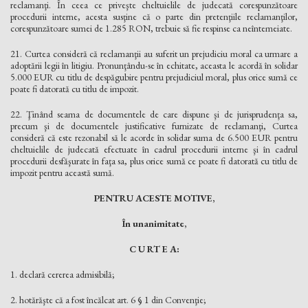
reclamanţi. În ceea ce priveşte cheltuielile de judecată corespunzătoare
procedurii interne, acesta susţine că o parte din pretenţiile reclamanţilor,
corespunzătoare sumei de 1.285 RON, trebuie să fie respinse ca neîntemeiate.
21. Curtea consideră că reclamanţii au suferit un prejudiciu moral ca urmare a
adoptării legii în litigiu. Pronunţându-se în echitate, aceasta le acordă în solidar
5.000 EUR cu titlu de despăgubire pentru prejudiciul moral, plus orice sumă ce
poate fi datorată cu titlu de impozit.
22. Ţinând seama de documentele de care dispune şi de jurisprudenţa sa,
precum şi de documentele justificative furnizate de reclamanţi, Curtea
consideră că este rezonabil să le acorde în solidar suma de 6.500 EUR pentru
cheltuielile de judecată efectuate în cadrul procedurii interne şi în cadrul
procedurii desfăşurate în faţa sa, plus orice sumă ce poate fi datorată cu titlu de
impozit pentru această sumă.
PENTRU ACESTE MOTIVE,
În unanimitate,
C U RT E A:
1. declară cererea admisibilă;
2. hotărăşte că a fost încălcat art. 6 § 1 din Convenţie;