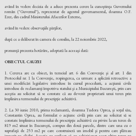
având în vedere decizia de a aduce prezenta cerere la cunoştinţa Guvernului
român ("Guvernul"), reprezentat de agentul guvernamental, doamna O.F.
Ezer, din cadrul Ministerului Afacerilor Externe,
având în vedere observaţiile părţilor,
după ce a deliberat în camera de consiliu, la 22 noiembrie 2022,
pronunţă prezenta hotărâre, adoptată la aceeaşi dată:
OBIECTUL CAUZEI
1. Cererea are ca obiect, în temeiul art. 6 din Convenţie şi al art. 1 din
Protocolul nr. 1 la Convenţie, respingerea, ca urmare a aplicării retroactive a
unei modificări legislative introduse în cursul procedurii, a acţiunii civile
introduse de reclamanţi împotriva statului şi a Municipiului Bucureşti, prin care
aceştia au solicitat să se constate că au devenit proprietarii unui teren prin
împlinirea termenului de prescripţie achizitivă.
2. La 30 iunie 2010, prima reclamantă, doamna Tudora Oprea, şi soţul său,
Constantin Oprea, au formulat o acţiune civilă prin care au solicitat să se
constate împlinirea termenului de prescripţie achizitivă cu privire la un teren de
819 m2 situat în Bucureşti, compus din două parcele, dintre care una cu o
suprafaţă de 253 m2 pe care construiseră un imobil şi pentru care plăteau
impozit pe clădiri. Aceştia au explicat că au achiziţionat acest ultim teren pe