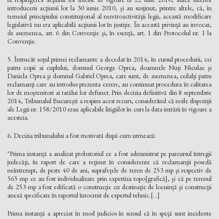
introducerii acţiunii lor la 30 iunie 2010, şi au susţinut, printre altele, că, în
temeiul principiului constituţional al neretroactivităţii legii, această modificare
legislativă nu era aplicabilă acţiunii lor în justiţie. În această privinţă au invocat,
de asemenea, art. 6 din Convenţie şi, în esenţă, art. 1 din Protocolul nr. 1 la
Convenţie.
5. Întrucât soţul primei reclamante a decedat în 2014, în cursul procedurii, cei
patru copii ai cuplului, domnul George Oprea, doamnele Nuţi Niculae şi
Daniela Oprea şi domnul Gabriel Oprea, care sunt, de asemenea, ceilalţi patru
reclamanţi care au introdus prezenta cerere, au continuat procedura în calitatea
lor de moştenitori ai tatălui lor defunct. Prin decizia definitivă din 8 septembrie
2014, Tribunalul Bucureşti a respins acest recurs, considerând că noile dispoziţii
ale Legii nr. 158/2010 erau aplicabile litigiilor în curs la data intrării în vigoare a
acesteia.
6. Decizia tribunalului a fost motivată după cum urmează:
"Prima instanţă a analizat probatoriul ce a fost administrat pe parcursul întregii
judecăţi, în raport de care a reţinut în considerente că reclamanţii posedă
neîntrerupt, de peste 40 de ani, suprafeţele de teren de 253 mp şi respectiv de
565 mp ce au fost individualizate prin expertiza topo[grafică], şi că pe terenul
de 253 mp a fost edificată o construcţie cu destinaţie de locuinţă şi construcţii
anexă specificate în raportul întocmit de expertul tehnic.[...]
Prima instanţă a apreciat în mod judicios în sensul că în speţă sunt incidente