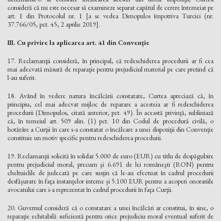
consideră că nu este necesar să examineze separat capătul de cerere întemeiat pe
art. 1 din Protocolul nr. 1 [a se vedea Dimopulos împotriva Turciei (nr.
37.766/05, pct. 45, 2 aprilie 2019].
III. Cu privire la aplicarea art. 41 din Convenţie
17. Reclamanţii consideră, în principal, că redeschiderea procedurii ar fi cea
mai adecvată măsură de reparaţie pentru prejudiciul material pe care pretind că
l-au suferit.
18. Având în vedere natura încălcării constatate, Curtea apreciază că, în
principiu, cel mai adecvat mijloc de reparare a acesteia ar fi redeschiderea
procedurii (Dimopulos, citată anterior, pct. 49). În această privinţă, subliniază
că, în temeiul art. 509 alin. (1) pct. 10 din Codul de procedură civilă, o
hotărâre a Curţii în care s-a constatat o încălcare a unei dispoziţii din Convenţie
constituie un motiv specific pentru redeschiderea procedurii.
19. Reclamanţii solicită în solidar 5.000 de euro (EUR) cu titlu de despăgubire
pentru prejudiciul moral, precum şi 6.691 de lei româneşti (RON) pentru
cheltuielile de judecată pe care susţin că le-au efectuat în cadrul procedurii
desfăşurate în faţa instanţelor interne şi 5.100 EUR pentru a acoperi onorariile
avocatului care i-a reprezentat în cadrul procedurii în faţa Curţii.
20. Guvernul consideră că o constatare a unei încălcări ar constitui, în sine, o
reparaţie echitabilă suficientă pentru orice prejudiciu moral eventual suferit de