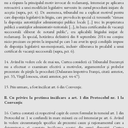
nu a răspuns la principalul motiv invocat de reclamanţi, întemeiat pe aplicarea
retroactivă a unei modificări legislative survenite în cursul procedurii iniţiate de
aceştia (supra, pct. 4). De asemenea, tribunalul nu a explicat motivul pentru
care dispoziţia legislativă în litigiu, care prevedea în special că terenurile "rămase
la dispoziţia autorităţilor administraţiei publice locale [...] trec în proprietatea
publică a unităţilor administrativ-teritoriale [...], în baza certificatului de vacanţă
succesorală eliberat de notarul public", era aplicabilă litigiului iniţiat de
reclamanţi. În special, hotărârea definitivă din 8 septembrie 2014 nu conţine
nicio precizare cu privire la impactul pe care l-au avut în speţă condiţiile impuse
de dispoziţia legislativă sus-menţionată, inclusiv eliberarea în prealabil a unui
certificat de vacanţă succesorală (supra, pct. 6).
14. Având în vedere cele de mai sus, Curtea consideră că Tribunalul Bucureşti
nu a efectuat o examinare efectivă a motivelor, argumentelor şi probelor
prezentate de părţile la procedură (Dulaurans împotriva Franţei, citată anterior,
pct. 33, Virgil Ionescu, citată anterior, pct. 44-47).
15. Prin urmare, a fost încălcat art. 6 din Convenţie.
II. Cu privire la pretinsa încălcare a art. 1 din Protocolul nr. 1 la
Convenţie
16. Curtea constată că respectivul capăt de cerere formulat în temeiul art. 1 din
Protocolul nr. 1 se confundă în mare măsură cu cel întemeiat pe art. 6. Având
în vedere circumstanţele specifice ale prezentei cauze şi raţionamentul care a
determinat-o să constate încălcarea acestei din urmă dispoziţii, Curtea