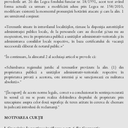
prevederile art. 26 din Legea fondului funciar nr. 18/1991, acest text având
forma actuală ca urmare a modificării aduse prin Legea nr. 158/2010,
modificare existentă la momentul pronunţării hotărârii atacate şi care la alin. 1
are următorul conţinut:
«Terenurile situate în intravilanul localităţilor, rămase la dispoziţia autorităţilor
administraţiei publice locale, de la persoanele care au decedat şi/sau nu au
moştenitori, trec în proprietatea publică a unităţilor administrativ-teritoriale şi în
administrarea consiliilor locale respective, în baza certificatului de vacanţă
succesorală eliberat de notarul public.»"
"În continuare, la alineatul 2 al aceluiaşi articol se prevede că:
«Schimbarea regimului juridic al terenurilor prevăzute la alin. (1) din
proprietatea publică a unităţilor administrativ-teritoriale respective în
proprietatea privată a acestora, este interzisă şi se sancţionează cu nulitatea
absolută»."
"[În raport] de aceste norme legale, corect s-a concluzionat în sentinţa recurată
în sensul că nu se poate realiza dobândirea dreptului de proprietate prin
uzucapiune asupra celor două suprafeţe de teren arătate în cererea de chemare
în judecată introdusă de reclamanţi."
MOTIVAREA CURŢII
I. Cu privire la pretinsa încălcare a art. 6 din Convenţie