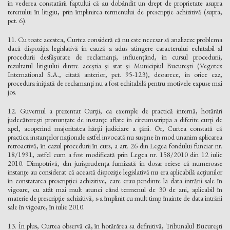
în vederea constatării faptului că au dobândit un drept de proprietate asupra
terenului în litigiu, prin împlinirea termenului de prescripţie achizitivă (supra,
pct. 6).
11. Cu toate acestea, Curtea consideră că nu este necesar să analizeze problema
dacă dispoziţia legislativă în cauză a adus atingere caracterului echitabil al
procedurii desfăşurate de reclamanţi, influenţând, în cursul procedurii,
rezultatul litigiului dintre aceştia şi stat şi Municipiul Bucureşti (Vegotex
International S.A., citată anterior, pct. 95-123), deoarece, în orice caz,
procedura iniţiată de reclamanţi nu a fost echitabilă pentru motivele expuse mai
jos.
12. Guvernul a prezentat Curţii, ca exemple de practică internă, hotărâri
judecătoreşti pronunţate de instanţe aflate în circumscripţia a diferite curţi de
apel, acoperind majoritatea hărţii judiciare a ţării. Or, Curtea constată că
practica instanţelor naţionale astfel invocată nu susţine în mod unanim aplicarea
retroactivă, în cazul procedurii în curs, a art. 26 din Legea fondului funciar nr.
18/1991, astfel cum a fost modificată prin Legea nr. 158/2010 din 12 iulie
2010. Dimpotrivă, din jurisprudenţa furnizată în dosar reiese că numeroase
instanţe au considerat că această dispoziţie legislativă nu era aplicabilă acţiunilor
în constatarea prescripţiei achizitive, care erau pendinte la data intrării sale în
vigoare, cu atât mai mult atunci când termenul de 30 de ani, aplicabil în
materie de prescripţie achizitivă, s-a împlinit cu mult timp înainte de data intrării
sale în vigoare, în iulie 2010.
13. În plus, Curtea observă că, în hotărârea sa definitivă, Tribunalul Bucureşti