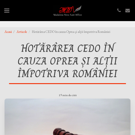
,
,
Acasă
Articole
Hotărârea CEDO în cauza Oprea şi alţii împotriva României
HOTĂRÂREA CEDO ÎN
CAUZA OPREA ŞI ALŢII
ÎMPOTRIVA ROMÂNIEI
19 min de citit