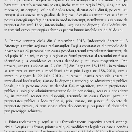
baza unui act sub semnătură privată, încheiat cu un terţ în 1964, şi că, din acel
moment, au ocupat şi cel de-al doilea teren, alăturat celui dintâi, pe care l-au
curăţat şi au amenajat o grădină de legume. Aceştia au susţinut că se aflau în
posesia întregii suprafeţe de teren în mod neîntrerupt, netulburat şi sub nume de
proprietar din anul 1964, întemeindu-şi acţiunea pe dispoziţii ale Codului civil
în temeiul cărora prescripţia achizitivă pentru bunuri imobile era de 30 de ani.
3. Printr-o sentinţă civilă din 6 noiembrie 2013, Judecătoria Sectorului 3
Bucureşti a respins acţiunea reclamanţilor. Deşi a constatat că din probele de la
dosar reieşea că persoanele în cauză posedau terenul revendicat neîntrerupt, de
cel puţin 40 de ani, instanţa a reţinut că fostul proprietar al terenului nu fusese
identificat şi a considerat că acesta decedase şi nu avea moştenitori. Prin
urmare, aceasta a aplicat art. 26 alin. (1) din Legea nr. 18/1991 - în versiunea
sa rezultată ca urmare a modificării aduse prin Legea nr. 158/2010, care a
intrat în vigoare la 22 iulie 2010 - în temeiul căruia terenurile situate în
intravilanul localităţilor, rămase la dispoziţia autorităţilor administraţiei publice
locale, de la persoane care au decedat fără moştenitori, trec în proprietatea
publică a unităţilor administrativ-teritoriale. În consecinţă, aceasta a considerat
că, în temeiul acestor noi dispoziţii, terenurile în cauză făceau parte din
proprietatea publică a localităţilor şi, prin urmare, nu puteau fi obiecte de
proprietate privată, ci erau scoase afară din comerţ şi nu puteau fi dobândite
prin prescripţie achizitivă.
4. Prima reclamantă şi soţul său au formulat recurs împotriva acestei sentinţe
civile. Aceştia au afirmat, printre altele, că modificarea legislativă care a condus
la respingerea acţiunii lor intrase în vigoare la 22 iulie 2010, adică ulterior