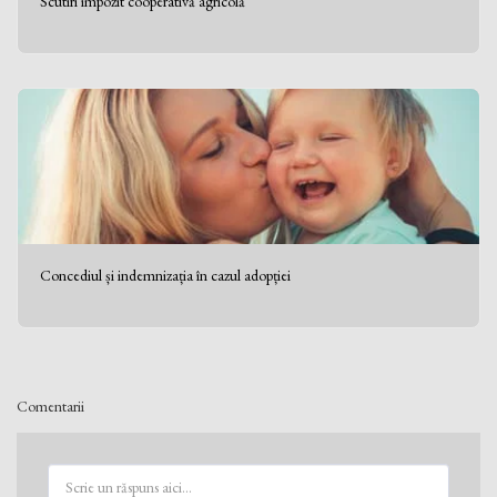
Scutiri impozit cooperativă agricolă
Concediul și indemnizația în cazul adopției
Comentarii