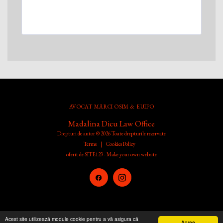
AVOCAT MĂRCI OSIM & EUIPO
Madalina Dicu Law Office
Drepturi de autor © 2026 Toate drepturile rezervate
Terms
|
Cookies Policy
oferit de
SITE123
-
Make your own website
Acest site utilizează module cookie pentru a vă asigura că
Agree