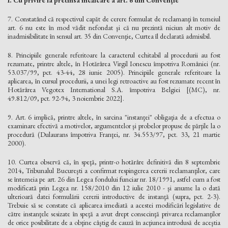
7. Constatând că respectivul capăt de cerere formulat de reclamanţi în temeiul
art. 6 nu este în mod vădit nefondat şi că nu prezintă niciun alt motiv de
inadmisibilitate în sensul art. 35 din Convenţie, Curtea îl declarată admisibil.
8. Principiile generale referitoare la caracterul echitabil al procedurii au fost
rezumate, printre altele, în Hotărârea Virgil Ionescu împotriva României (nr.
53.037/99, pct. 43-44, 28 iunie 2005). Principiile generale referitoare la
aplicarea, în cursul procedurii, a unei legi retroactive au fost rezumate recent în
Hotărârea Vegotex International S.A. împotriva Belgiei [(MC), nr.
49.812/09, pct. 92-94, 3 noiembrie 2022].
9. Art. 6 implică, printre altele, în sarcina "instanţei" obligaţia de a efectua o
examinare efectivă a motivelor, argumentelor şi probelor propuse de părţile la o
procedură (Dulaurans împotriva Franţei, nr. 34.553/97, pct. 33, 21 martie
2000).
10. Curtea observă că, în speţă, printr-o hotărâre definitivă din 8 septembrie
2014, Tribunalul Bucureşti a confirmat respingerea cererii reclamanţilor, care
se întemeia pe art. 26 din Legea fondului funciar nr. 18/1991, astfel cum a fost
modificată prin Legea nr. 158/2010 din 12 iulie 2010 - şi anume la o dată
ulterioară datei formulării cererii introductive de instanţă (supra, pct. 2-3).
Trebuie să se constate că aplicarea imediată a acestei modificări legislative de
către instanţele sesizate în speţă a avut drept consecinţă privarea reclamanţilor
de orice posibilitate de a obţine câştig de cauză în acţiunea introdusă de aceştia