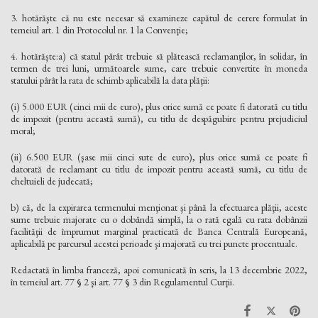
3. hotărăşte că nu este necesar să examineze capătul de cerere formulat în
temeiul art. 1 din Protocolul nr. 1 la Convenţie;
4. hotărăşte:a) că statul pârât trebuie să plătească reclamanţilor, în solidar, în
termen de trei luni, următoarele sume, care trebuie convertite în moneda
statului pârât la rata de schimb aplicabilă la data plăţii:
(i) 5.000 EUR (cinci mii de euro), plus orice sumă ce poate fi datorată cu titlu
de impozit (pentru această sumă), cu titlu de despăgubire pentru prejudiciul
moral;
(ii) 6.500 EUR (şase mii cinci sute de euro), plus orice sumă ce poate fi
datorată de reclamant cu titlu de impozit pentru această sumă, cu titlu de
cheltuieli de judecată;
b) că, de la expirarea termenului menţionat şi până la efectuarea plăţii, aceste
sume trebuie majorate cu o dobândă simplă, la o rată egală cu rata dobânzii
facilităţii de împrumut marginal practicată de Banca Centrală Europeană,
aplicabilă pe parcursul acestei perioade şi majorată cu trei puncte procentuale.
Redactată în limba franceză, apoi comunicată în scris, la 13 decembrie 2022,
în temeiul art. 77 § 2 şi art. 77 § 3 din Regulamentul Curţii.