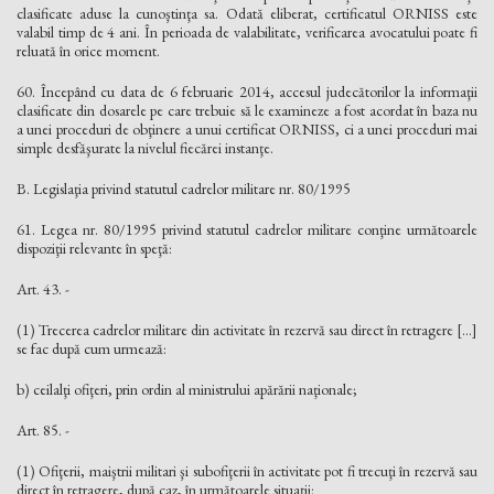
clasificate aduse la cunoştinţa sa. Odată eliberat, certificatul ORNISS este
valabil timp de 4 ani. În perioada de valabilitate, verificarea avocatului poate fi
reluată în orice moment.
60. Începând cu data de 6 februarie 2014, accesul judecătorilor la informaţii
clasificate din dosarele pe care trebuie să le examineze a fost acordat în baza nu
a unei proceduri de obţinere a unui certificat ORNISS, ci a unei proceduri mai
simple desfăşurate la nivelul fiecărei instanţe.
B. Legislaţia privind statutul cadrelor militare nr. 80/1995
61. Legea nr. 80/1995 privind statutul cadrelor militare conţine următoarele
dispoziţii relevante în speţă:
Art. 43. -
(1) Trecerea cadrelor militare din activitate în rezervă sau direct în retragere [...]
se fac după cum urmează:
b) ceilalţi ofiţeri, prin ordin al ministrului apărării naţionale;
Art. 85. -
(1) Ofiţerii, maiştrii militari şi subofiţerii în activitate pot fi trecuţi în rezervă sau
direct în retragere, după caz, în următoarele situaţii: