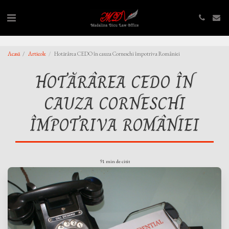
,
,
Acasă
Articole
Hotărârea CEDO în cauza Corneschi împotriva României
HOTĂRÂREA CEDO ÎN
CAUZA CORNESCHI
ÎMPOTRIVA ROMÂNIEI
91 min de citit