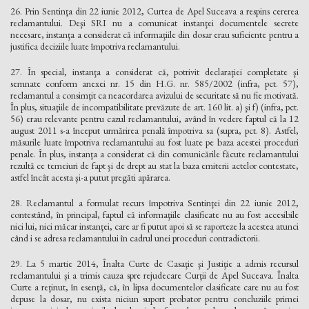
26. Prin Sentinţa din 22 iunie 2012, Curtea de Apel Suceava a respins cererea
reclamantului. Deşi SRI nu a comunicat instanţei documentele secrete
necesare, instanţa a considerat că informaţiile din dosar erau suficiente pentru a
justifica deciziile luate împotriva reclamantului.
27. În special, instanţa a considerat că, potrivit declaraţiei completate şi
semnate conform anexei nr. 15 din H.G. nr. 585/2002 (infra, pct. 57),
reclamantul a consimţit ca neacordarea avizului de securitate să nu fie motivată.
În plus, situaţiile de incompatibilitate prevăzute de art. 160 lit. a) şi f) (infra, pct.
56) erau relevante pentru cazul reclamantului, având în vedere faptul că la 12
august 2011 s-a început urmărirea penală împotriva sa (supra, pct. 8). Astfel,
măsurile luate împotriva reclamantului au fost luate pe baza acestei proceduri
penale. În plus, instanţa a considerat că din comunicările făcute reclamantului
rezultă ce temeiuri de fapt şi de drept au stat la baza emiterii actelor contestate,
astfel încât acesta şi-a putut pregăti apărarea.
28. Reclamantul a formulat recurs împotriva Sentinţei din 22 iunie 2012,
contestând, în principal, faptul că informaţiile clasificate nu au fost accesibile
nici lui, nici măcar instanţei, care ar fi putut apoi să se raporteze la acestea atunci
când i se adresa reclamantului în cadrul unei proceduri contradictorii.
29. La 5 martie 2014, Înalta Curte de Casaţie şi Justiţie a admis recursul
reclamantului şi a trimis cauza spre rejudecare Curţii de Apel Suceava. Înalta
Curte a reţinut, în esenţă, că, în lipsa documentelor clasificate care nu au fost
depuse la dosar, nu exista niciun suport probator pentru concluziile primei