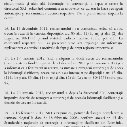
niciun motiv şi nicio altă informaţie; în consecinţă, a depus o cerere la
directorul SRI, solicitând comunicarea motivelor ce au stat la baza retragerii
autorizaţiei şi reexaminarea deciziei respective. Nu a primit niciun răspuns la
cerere.
16. La 15 decembrie 2011, reclamantului i s-a comunicat verbal că a fost
trecut în rezervă în temeiul dispoziţiilor art. 85 alin. (1) lit. m) şi alin. (2) din
Legea nr. 80/1995 privind statutul cadrelor militare (infra, pct. 61). La
momentul respectiv, nu i s-a prezentat nicio altă explicaţie sau informaţie
suplimentară cu privire la motivele de fapt şi de drept reţinute împotriva sa.
17. La 17 ianuarie 2012, SRI a răspuns la două cereri ale reclamantului
(menţionate ca fiind înregistrate la 21 decembrie 2011 şi 11 ianuarie 2012) şi l-
a informat că a fost trecut în rezervă ca urmare a retragerii autorizaţiei de acces
la informaţii clasificate; aceste măsuri s-au întemeiat pe dispoziţiile art. 43 alin.
(1) lit. b) şi art. 85 alin. (1) lit. m) şi alin. (2) din Legea nr. 80/1995 (infra, pct.
61).
18. La 20 ianuarie 2012, reclamantul a depus la directorul SRI contestaţii
împotriva deciziei de retragere a autorizaţiei de acces la informaţii clasificate şi a
deciziei de trecere în rezervă.
19. La 16 februarie 2012, SRI a răspuns că, potrivit declaraţiei completate şi
semnate olograf la data de 18 februarie 2008, conform anexei nr. 15 din
Standardele naţionale de protecţie a informaţiilor clasificate din România,