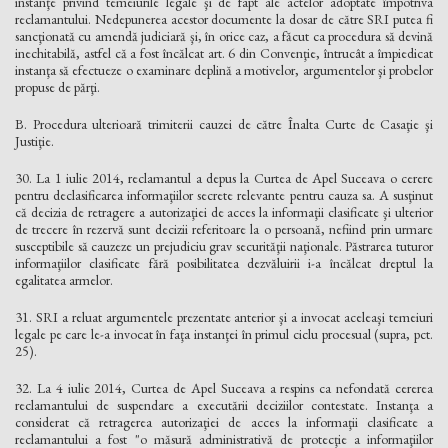
instanţe privind temeiurile legale şi de fapt ale actelor adoptate împotriva
reclamantului. Nedepunerea acestor documente la dosar de către SRI putea fi
sancţionată cu amendă judiciară şi, în orice caz, a făcut ca procedura să devină
inechitabilă, astfel că a fost încălcat art. 6 din Convenţie, întrucât a împiedicat
instanţa să efectueze o examinare deplină a motivelor, argumentelor şi probelor
propuse de părţi.
B. Procedura ulterioară trimiterii cauzei de către Înalta Curte de Casaţie şi
Justiţie.
30. La 1 iulie 2014, reclamantul a depus la Curtea de Apel Suceava o cerere
pentru declasificarea informaţiilor secrete relevante pentru cauza sa. A susţinut
că decizia de retragere a autorizaţiei de acces la informaţii clasificate şi ulterior
de trecere în rezervă sunt decizii referitoare la o persoană, nefiind prin urmare
susceptibile să cauzeze un prejudiciu grav securităţii naţionale. Păstrarea tuturor
informaţiilor clasificate fără posibilitatea dezvăluirii i-a încălcat dreptul la
egalitatea armelor.
31. SRI a reluat argumentele prezentate anterior şi a invocat aceleaşi temeiuri
legale pe care le-a invocat în faţa instanţei în primul ciclu procesual (supra, pct.
25).
32. La 4 iulie 2014, Curtea de Apel Suceava a respins ca nefondată cererea
reclamantului de suspendare a executării deciziilor contestate. Instanţa a
considerat că retragerea autorizaţiei de acces la informaţii clasificate a
reclamantului a fost "o măsură administrativă de protecţie a informaţiilor