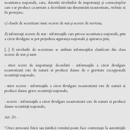
securitatea naţională, care, datorită nivelurilor de importanţă şi consecinţelor
care s-ar produce ca urmare a dezvăluirii sau diseminării neautorizate, trebuie să
fie protejate;
c) clasele de secretizare sunt: secrete de stat şi secrete de serviciu;
d) informaţii secrete de stat - informaţiile care privesc securitatea naţională, prin
a căror divulgare se pot prejudicia siguranţa naţională şi apărarea ţării;
[...] f) nivelurile de secretizare se atribuie informaţiilor clasificate din clasa
secrete de stat şi sunt:
- strict secret de importanţă deosebită - informaţiile a căror divulgare
neautorizată este de natură să producă daune de o gravitate excepţională
securităţii naţionale;
- strict secrete - informaţiile a căror divulgare neautorizată este de natură să
producă daune grave securităţii naţionale;
- secrete - informaţiile a căror divulgare neautorizată este de natură să producă
daune securităţii naţionale;
Art. 20. -
"Orice persoană fizică sau juridică română poate face contestaţie la autorităţile