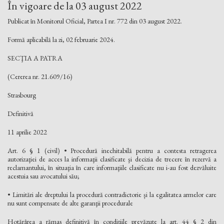
În vigoare de la 03 august 2022
Publicat în Monitorul Oficial, Partea I nr. 772 din 03 august 2022.
Formă aplicabilă la zi, 02 februarie 2024.
SECŢIA A PATRA
(Cererea nr. 21.609/16)
Strasbourg
Definitivă
11 aprilie 2022
Art. 6 § 1 (civil) • Procedură inechitabilă pentru a contesta retragerea
autorizaţiei de acces la informaţii clasificate şi decizia de trecere în rezervă a
reclamantului, în situaţia în care informaţiile clasificate nu i-au fost dezvăluite
acestuia sau avocatului său;
• Limitări ale dreptului la procedură contradictorie şi la egalitatea armelor care
nu sunt compensate de alte garanţii procedurale
Hotărârea a rămas definitivă în condiţiile prevăzute la art. 44 § 2 din