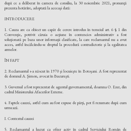
după ce a deliberat în camera de consiliu, la 30 noiembrie 2021, pronunţă
prezenta hotărâre, adoptată la aceeaşi dată:
INTRODUCERE
1. Cauza are ca obiect un capăt de cerere introdus în temeiul art. 6 § 1 din
Convenţie, potrivit căruia o acţiune în contencios administrativ a fost
soluţionată pe baza unor informaţii clasificate, la care reclamantul nu a avut
acces, astfel încălcându-se dreptul la procedură contradictorie şi la egalitatea
armelor.
ÎN FAPT
2. Reclamantul s-a născut în 1970 şi locuieşte în Botoşani. A fost reprezentat
de domnul A. Şimon, avocat în Bucureşti.
3. Guvernul a fost reprezentat de agentul guvernamental, doamna O. Ezer, din
cadrul Ministerului Afacerilor Externe.
4. Faptele cauzei, astfel cum au fost expuse de părţi, pot fi rezumate după cum
urmează.
I. Contextul cauzei
5. Reclamantul a lucrat ca ofiţer activ în cadrul Serviciului Român de