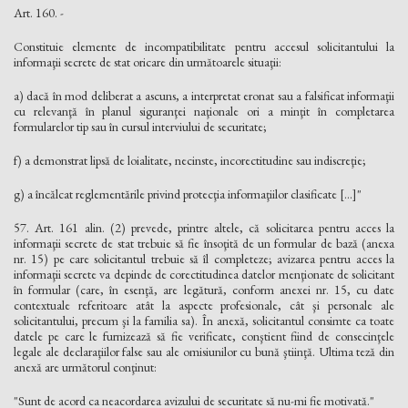
Art. 160. -
Constituie elemente de incompatibilitate pentru accesul solicitantului la
informaţii secrete de stat oricare din următoarele situaţii:
a) dacă în mod deliberat a ascuns, a interpretat eronat sau a falsificat informaţii
cu relevanţă în planul siguranţei naţionale ori a minţit în completarea
formularelor tip sau în cursul interviului de securitate;
f) a demonstrat lipsă de loialitate, necinste, incorectitudine sau indiscreţie;
g) a încălcat reglementările privind protecţia informaţiilor clasificate [...]"
57. Art. 161 alin. (2) prevede, printre altele, că solicitarea pentru acces la
informaţii secrete de stat trebuie să fie însoţită de un formular de bază (anexa
nr. 15) pe care solicitantul trebuie să îl completeze; avizarea pentru acces la
informaţii secrete va depinde de corectitudinea datelor menţionate de solicitant
în formular (care, în esenţă, are legătură, conform anexei nr. 15, cu date
contextuale referitoare atât la aspecte profesionale, cât şi personale ale
solicitantului, precum şi la familia sa). În anexă, solicitantul consimte ca toate
datele pe care le furnizează să fie verificate, conştient fiind de consecinţele
legale ale declaraţiilor false sau ale omisiunilor cu bună ştiinţă. Ultima teză din
anexă are următorul conţinut:
"Sunt de acord ca neacordarea avizului de securitate să nu-mi fie motivată."