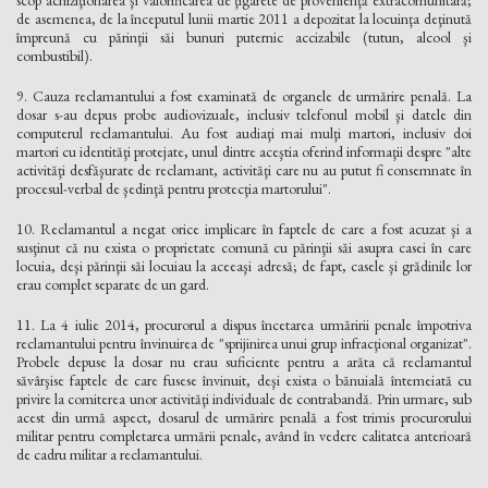
de asemenea, de la începutul lunii martie 2011 a depozitat la locuinţa deţinută
împreună cu părinţii săi bunuri puternic accizabile (tutun, alcool şi
combustibil).
9. Cauza reclamantului a fost examinată de organele de urmărire penală. La
dosar s-au depus probe audiovizuale, inclusiv telefonul mobil şi datele din
computerul reclamantului. Au fost audiaţi mai mulţi martori, inclusiv doi
martori cu identităţi protejate, unul dintre aceştia oferind informaţii despre "alte
activităţi desfăşurate de reclamant, activităţi care nu au putut fi consemnate în
procesul-verbal de şedinţă pentru protecţia martorului".
10. Reclamantul a negat orice implicare în faptele de care a fost acuzat şi a
susţinut că nu exista o proprietate comună cu părinţii săi asupra casei în care
locuia, deşi părinţii săi locuiau la aceeaşi adresă; de fapt, casele şi grădinile lor
erau complet separate de un gard.
11. La 4 iulie 2014, procurorul a dispus încetarea urmăririi penale împotriva
reclamantului pentru învinuirea de "sprijinirea unui grup infracţional organizat".
Probele depuse la dosar nu erau suficiente pentru a arăta că reclamantul
săvârşise faptele de care fusese învinuit, deşi exista o bănuială întemeiată cu
privire la comiterea unor activităţi individuale de contrabandă. Prin urmare, sub
acest din urmă aspect, dosarul de urmărire penală a fost trimis procurorului
militar pentru completarea urmării penale, având în vedere calitatea anterioară
de cadru militar a reclamantului.