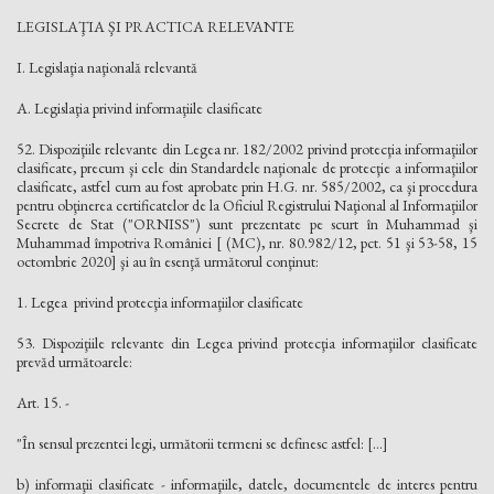
LEGISLAŢIA ŞI PRACTICA RELEVANTE
I. Legislaţia naţională relevantă
A. Legislaţia privind informaţiile clasificate
52. Dispoziţiile relevante din Legea nr. 182/2002 privind protecţia informaţiilor
clasificate, precum şi cele din Standardele naţionale de protecţie a informaţiilor
clasificate, astfel cum au fost aprobate prin H.G. nr. 585/2002, ca şi procedura
pentru obţinerea certificatelor de la Oficiul Registrului Naţional al Informaţiilor
Secrete de Stat ("ORNISS") sunt prezentate pe scurt în Muhammad şi
Muhammad împotriva României [ (MC), nr. 80.982/12, pct. 51 şi 53-58, 15
octombrie 2020] şi au în esenţă următorul conţinut:
1. Legea privind protecţia informaţiilor clasificate
53. Dispoziţiile relevante din Legea privind protecţia informaţiilor clasificate
prevăd următoarele:
Art. 15. -
"În sensul prezentei legi, următorii termeni se definesc astfel: [...]
b) informaţii clasificate - informaţiile, datele, documentele de interes pentru