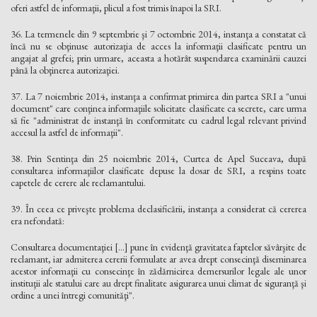
oferi astfel de informaţii, plicul a fost trimis înapoi la SRI.
36. La termenele din 9 septembrie şi 7 octombrie 2014, instanţa a constatat că
încă nu se obţinuse autorizaţia de acces la informaţii clasificate pentru un
angajat al grefei; prin urmare, aceasta a hotărât suspendarea examinării cauzei
până la obţinerea autorizaţiei.
37. La 7 noiembrie 2014, instanţa a confirmat primirea din partea SRI a "unui
document" care conţinea informaţiile solicitate clasificate ca secrete, care urma
să fie "administrat de instanţă în conformitate cu cadrul legal relevant privind
accesul la astfel de informaţii".
38. Prin Sentinţa din 25 noiembrie 2014, Curtea de Apel Suceava, după
consultarea informaţiilor clasificate depuse la dosar de SRI, a respins toate
capetele de cerere ale reclamantului.
39. În ceea ce priveşte problema declasificării, instanţa a considerat că cererea
era nefondată:
Consultarea documentaţiei [...] pune în evidenţă gravitatea faptelor săvârşite de
reclamant, iar admiterea cererii formulate ar avea drept consecinţă diseminarea
acestor informaţii cu consecinţe în zădărnicirea demersurilor legale ale unor
instituţii ale statului care au drept finalitate asigurarea unui climat de siguranţă şi
ordine a unei întregi comunităţi".