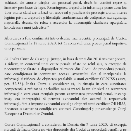
echitabil ale tuturor părţilor din procesul penal, decât în condiţii expres şi
limitativ prevăzute de lege. Restrângerea dreptului la informaţie poate avea loc
doar atunci când are la bază un scop real şi justificat de protecţie a unui interes
legitim privind drepturile şi libertăţile fundamentale ale cetăţenilor sau siguranţa
naţională, decizia de refuz a accesului la informaţiile clasificate aparţinând
întotdeauna unui judecător."
Abordarea a fost confirmată într-o decizie mai recentă, pronunţată de Curtea
Constituţională la 18 iunie 2020, tot în contextul unui proces penal împotriva
unei persoane.
64. Înalta Curte de Casaţie şi Justiţie, în baza deciziei din 2018 sus-menţionate,
a ridicat, în contextul unei cauze penale aflate pe rolul său, o excepţie de
neconstituţionalitate a dispoziţiilor relevante din Codul de procedură penală,
care condiţionau în continuare accesul avocatului ales al inculpatului la
informaţii clasificate de obţinerea prealabilă a unui certificat ORNISS (supra,
pct. 52-58). Înalta Curte a considerat că, în situaţia în care autoritatea
competentă a refuzat să declasifice sau să treacă la un alt nivel de secretizare
informaţiile care erau esenţiale pentru examinarea procesului penal, instanţa
însăşi era îndreptăţită să permită avocatului ales accesul la respectivele
informaţii, fără a impune avocatului condiţia obţinerii unui certificat ORNISS,
deoarece o asemenea condiţie era contrară Constituţiei şi jurisprudenţei Curţii
Europene a Drepturilor Omului.
Curtea Constituţională a considerat, în Decizia din 9 iunie 2020, că excepţia
ridicată de Înalta Curte nu viza dispoziţiile din Codul de procedură penală, ci pe