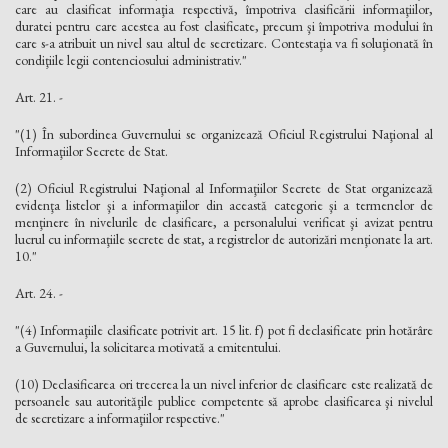
care au clasificat informaţia respectivă, împotriva clasificării informaţiilor,
duratei pentru care acestea au fost clasificate, precum şi împotriva modului în
care s-a atribuit un nivel sau altul de secretizare. Contestaţia va fi soluţionată în
condiţiile legii contenciosului administrativ."
Art. 21. -
"(1) În subordinea Guvernului se organizează Oficiul Registrului Naţional al
Informaţiilor Secrete de Stat.
(2) Oficiul Registrului Naţional al Informaţiilor Secrete de Stat organizează
evidenţa listelor şi a informaţiilor din această categorie şi a termenelor de
menţinere în nivelurile de clasificare, a personalului verificat şi avizat pentru
lucrul cu informaţiile secrete de stat, a registrelor de autorizări menţionate la art.
10."
Art. 24. -
"(4) Informaţiile clasificate potrivit art. 15 lit. f) pot fi declasificate prin hotărâre
a Guvernului, la solicitarea motivată a emitentului.
(10) Declasificarea ori trecerea la un nivel inferior de clasificare este realizată de
persoanele sau autorităţile publice competente să aprobe clasificarea şi nivelul
de secretizare a informaţiilor respective."