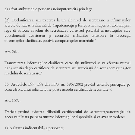
c) a fost atribuit de o persoană neîmputernicită prin lege.
(2) Declasificarea sau trecerea la un alt nivel de secretizare a informaţiilor
secrete de stat se realizează de împuterniciţii şi funcţionarii superiori abilitaţi prin
lege să atribuie niveluri de secretizare, cu avizul prealabil al instituţiilor care
coordonează activitatea şi controlul măsurilor privitoare la protecţia
informaţiilor clasificate, potrivit competenţelor materiale."
Art. 26. -
Transmiterea informaţiilor clasificate către alţi utilizatori se va efectua numai
dacă aceştia deţin certificate de securitate sau autorizaţii de acces corespunzător
nivelului de secretizare."
55. Articolele 157, 158 din H.G. nr. 585/2002 prevăd criteriile principale pe
baza cărora unui solicitant i se poate acorda certificat de securitate:<
Art. 157. -
Decizia privind avizarea eliberării certificatului de securitate/autorizaţiei de
acces va fi luată pe baza tuturor informaţiilor disponibile şi va avea în vedere:
a) loialitatea indiscutabilă a persoanei;