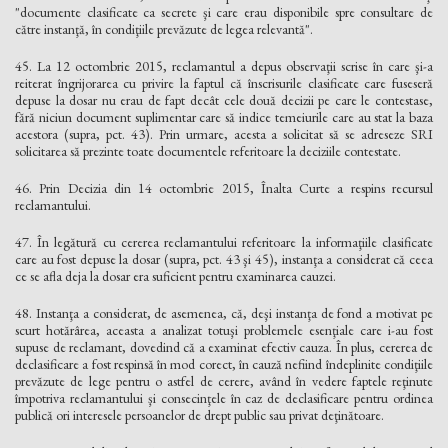
"documente clasificate ca secrete şi care erau disponibile spre consultare de
către instanţă, în condiţiile prevăzute de legea relevantă".
45. La 12 octombrie 2015, reclamantul a depus observaţii scrise în care şi-a
reiterat îngrijorarea cu privire la faptul că înscrisurile clasificate care fuseseră
depuse la dosar nu erau de fapt decât cele două decizii pe care le contestase,
fără niciun document suplimentar care să indice temeiurile care au stat la baza
acestora (supra, pct. 43). Prin urmare, acesta a solicitat să se adreseze SRI
solicitarea să prezinte toate documentele referitoare la deciziile contestate.
46. Prin Decizia din 14 octombrie 2015, Înalta Curte a respins recursul
reclamantului.
47. În legătură cu cererea reclamantului referitoare la informaţiile clasificate
care au fost depuse la dosar (supra, pct. 43 şi 45), instanţa a considerat că ceea
ce se afla deja la dosar era suficient pentru examinarea cauzei.
48. Instanţa a considerat, de asemenea, că, deşi instanţa de fond a motivat pe
scurt hotărârea, aceasta a analizat totuşi problemele esenţiale care i-au fost
supuse de reclamant, dovedind că a examinat efectiv cauza. În plus, cererea de
declasificare a fost respinsă în mod corect, în cauză nefiind îndeplinite condiţiile
prevăzute de lege pentru o astfel de cerere, având în vedere faptele reţinute
împotriva reclamantului şi consecinţele în caz de declasificare pentru ordinea
publică ori interesele persoanelor de drept public sau privat deţinătoare.