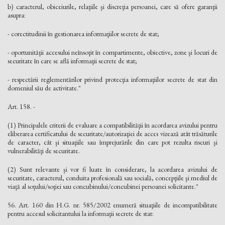
b) caracterul, obiceiurile, relaţiile şi discreţia persoanei, care să ofere garanţii
asupra:
- corectitudinii în gestionarea informaţiilor secrete de stat;
- oportunităţii accesului neînsoţit în compartimente, obiective, zone şi locuri de
securitate în care se află informaţii secrete de stat;
- respectării reglementărilor privind protecţia informaţiilor secrete de stat din
domeniul său de activitate."
Art. 158. -
(1) Principalele criterii de evaluare a compatibilităţii în acordarea avizului pentru
eliberarea certificatului de securitate/autorizaţiei de acces vizează atât trăsăturile
de caracter, cât şi situaţiile sau împrejurările din care pot rezulta riscuri şi
vulnerabilităţi de securitate.
(2) Sunt relevante şi vor fi luate în considerare, la acordarea avizului de
securitate, caracterul, conduita profesională sau socială, concepţiile şi mediul de
viaţă al soţului/soţiei sau concubinului/concubinei persoanei solicitante."
56. Art. 160 din H.G. nr. 585/2002 enumeră situaţiile de incompatibilitate
pentru accesul solicitantului la informaţii secrete de stat: