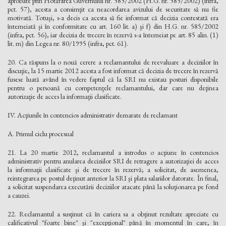
aprobate prin Hotărârea Guvernului nr. 585/2002 (H.G. nr. 585/2002) (infra,
pct. 57), acesta a consimţit ca neacordarea avizului de securitate să nu fie
motivată. Totuşi, s-a decis ca acesta să fie informat că decizia contestată era
întemeiată şi în conformitate cu art. 160 lit. a) şi f) din H.G. nr. 585/2002
(infra, pct. 56), iar decizia de trecere în rezervă s-a întemeiat pe art. 85 alin. (1)
lit. m) din Legea nr. 80/1995 (infra, pct. 61).
20. Ca răspuns la o nouă cerere a reclamantului de reevaluare a deciziilor în
discuţie, la 15 martie 2012 acesta a fost informat că decizia de trecere în rezervă
fusese luată având în vedere faptul că la SRI nu existau posturi disponibile
pentru o persoană cu competenţele reclamantului, dar care nu deţinea
autorizaţie de acces la informaţii clasificate.
IV. Acţiunile în contencios administrativ demarate de reclamant
A. Primul ciclu procesual
21. La 20 martie 2012, reclamantul a introdus o acţiune în contencios
administrativ pentru anularea deciziilor SRI de retragere a autorizaţiei de acces
la informaţii clasificate şi de trecere în rezervă; a solicitat, de asemenea,
reintegrarea pe postul deţinut anterior la SRI şi plata salariilor datorate. În final,
a solicitat suspendarea executării deciziilor atacate până la soluţionarea pe fond
a cauzei.
22. Reclamantul a susţinut că în cariera sa a obţinut rezultate apreciate cu
calificativul "foarte bine" şi "excepţional" până în momentul în care, în