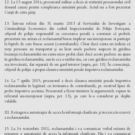
12. La 13 august 2014, procurorul militar a decis să retrimită procurorului civil
dosarul cauzei pentru completarea urmăririi penale. Actul nu a fost prezentat
Curţii de către părţi.
13. Într-un referat din 31 martie 2013 al Serviciului de Investigare a
Criminalităţii Economice din cadrul Inspectoratului de Poliţie Botoşani,
ofiţerul de poliţie responsabil cu cercetarea penală a constatat că probele
prezentate nu arătau că reclamantul fusese implicat sau intenţionase să participe
la faptele de care fusese acuzat (contrabandă). Chiar dacă exista un indiciu că
terţe persoane au transportat şi au lăsat unele pachete suspecte în grădina
locuinţei reclamantului nu exista nicio probă clară dacă aceste pachete au ajuns
în grădina reclamantului, sau în cea a tatălui său, cu care grădina reclamantului
era învecinată, dar separată de un gard interior (supra, pct. 10). În consecinţă,
ofiţerul de poliţie a propus clasarea urmăririi penale împotriva reclamantului.
14. La 7 aprilie 2015, procurorul a decis clasarea urmăririi penale împotriva
reclamantului în legătură cu învinuirea de contrabandă, pe motivul lipsei de
probe împotriva acestuia. Procurorul a făcut trimitere la argumentele expuse în
referatul sus-menţionat (supra, pct. 13), pe care le-a considerat pe deplin
valabile.
III. Retragerea autorizaţiei de acces la informaţii clasificate şi trecerea în rezervă
a reclamantului
15. La 14 noiembrie 2011, reclamantului i s-a comunicat verbal măsura de
retragere a autorizaţiei de acces la informaţii clasificate. Nu i s-a comunicat