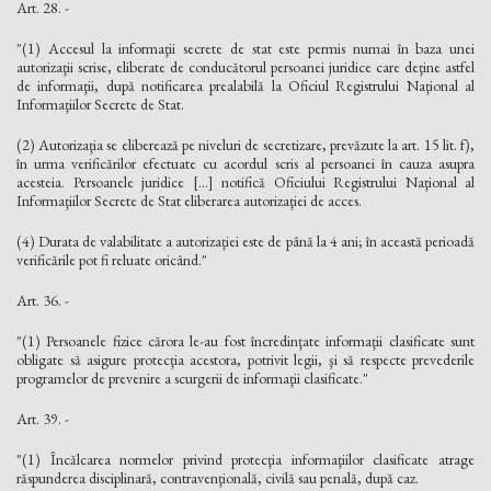
Art. 28. -
"(1) Accesul la informaţii secrete de stat este permis numai în baza unei
autorizaţii scrise, eliberate de conducătorul persoanei juridice care deţine astfel
de informaţii, după notificarea prealabilă la Oficiul Registrului Naţional al
Informaţiilor Secrete de Stat.
(2) Autorizaţia se eliberează pe niveluri de secretizare, prevăzute la art. 15 lit. f),
în urma verificărilor efectuate cu acordul scris al persoanei în cauza asupra
acesteia. Persoanele juridice [...] notifică Oficiului Registrului Naţional al
Informaţiilor Secrete de Stat eliberarea autorizaţiei de acces.
(4) Durata de valabilitate a autorizaţiei este de până la 4 ani; în această perioadă
verificările pot fi reluate oricând."
Art. 36. -
"(1) Persoanele fizice cărora le-au fost încredinţate informaţii clasificate sunt
obligate să asigure protecţia acestora, potrivit legii, şi să respecte prevederile
programelor de prevenire a scurgerii de informaţii clasificate."
Art. 39. -
"(1) Încălcarea normelor privind protecţia informaţiilor clasificate atrage
răspunderea disciplinară, contravenţională, civilă sau penală, după caz.