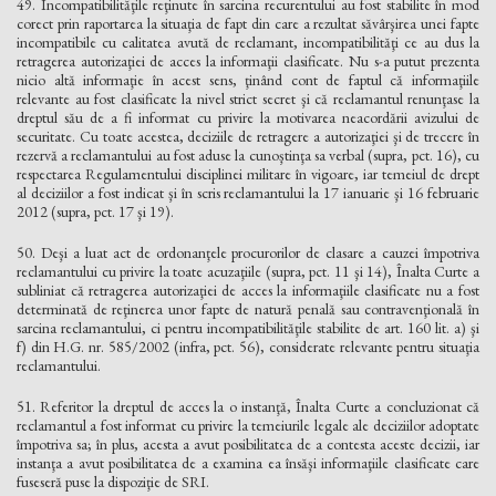
49. Incompatibilităţile reţinute în sarcina recurentului au fost stabilite în mod
corect prin raportarea la situaţia de fapt din care a rezultat săvârşirea unei fapte
incompatibile cu calitatea avută de reclamant, incompatibilităţi ce au dus la
retragerea autorizaţiei de acces la informaţii clasificate. Nu s-a putut prezenta
nicio altă informaţie în acest sens, ţinând cont de faptul că informaţiile
relevante au fost clasificate la nivel strict secret şi că reclamantul renunţase la
dreptul său de a fi informat cu privire la motivarea neacordării avizului de
securitate. Cu toate acestea, deciziile de retragere a autorizaţiei şi de trecere în
rezervă a reclamantului au fost aduse la cunoştinţa sa verbal (supra, pct. 16), cu
respectarea Regulamentului disciplinei militare în vigoare, iar temeiul de drept
al deciziilor a fost indicat şi în scris reclamantului la 17 ianuarie şi 16 februarie
2012 (supra, pct. 17 şi 19).
50. Deşi a luat act de ordonanţele procurorilor de clasare a cauzei împotriva
reclamantului cu privire la toate acuzaţiile (supra, pct. 11 şi 14), Înalta Curte a
subliniat că retragerea autorizaţiei de acces la informaţiile clasificate nu a fost
determinată de reţinerea unor fapte de natură penală sau contravenţională în
sarcina reclamantului, ci pentru incompatibilităţile stabilite de art. 160 lit. a) şi
f) din H.G. nr. 585/2002 (infra, pct. 56), considerate relevante pentru situaţia
reclamantului.
51. Referitor la dreptul de acces la o instanţă, Înalta Curte a concluzionat că
reclamantul a fost informat cu privire la temeiurile legale ale deciziilor adoptate
împotriva sa; în plus, acesta a avut posibilitatea de a contesta aceste decizii, iar
instanţa a avut posibilitatea de a examina ea însăşi informaţiile clasificate care
fuseseră puse la dispoziţie de SRI.