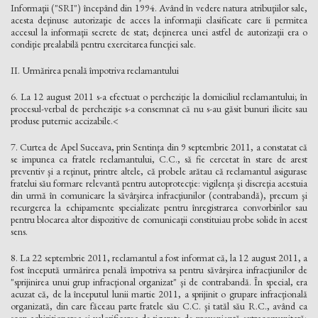
Informaţii ("SRI") începând din 1994. Având în vedere natura atribuţiilor sale,
acesta deţinuse autorizaţie de acces la informaţii clasificate care îi permitea
accesul la informaţii secrete de stat; deţinerea unei astfel de autorizaţii era o
condiţie prealabilă pentru exercitarea funcţiei sale.
II. Urmărirea penală împotriva reclamantului
6. La 12 august 2011 s-a efectuat o percheziţie la domiciliul reclamantului; în
procesul-verbal de percheziţie s-a consemnat că nu s-au găsit bunuri ilicite sau
produse puternic accizabile.<
7. Curtea de Apel Suceava, prin Sentinţa din 9 septembrie 2011, a constatat că
se impunea ca fratele reclamantului, C.C., să fie cercetat în stare de arest
preventiv şi a reţinut, printre altele, că probele arătau că reclamantul asigurase
fratelui său formare relevantă pentru autoprotecţie: vigilenţa şi discreţia acestuia
din urmă în comunicare la săvârşirea infracţiunilor (contrabandă), precum şi
recurgerea la echipamente specializate pentru înregistrarea convorbirilor sau
pentru blocarea altor dispozitive de comunicaţii constituiau probe solide în acest
sens.
8. La 22 septembrie 2011, reclamantul a fost informat că, la 12 august 2011, a
fost începută urmărirea penală împotriva sa pentru săvârşirea infracţiunilor de
"sprijinirea unui grup infracţional organizat" şi de contrabandă. În special, era
acuzat că, de la începutul lunii martie 2011, a sprijinit o grupare infracţională
organizată, din care făceau parte fratele său C.C. şi tatăl său R.C., având ca
scop achiziţionarea şi valorificarea de ţigarete de provenienţă extracomunitară;