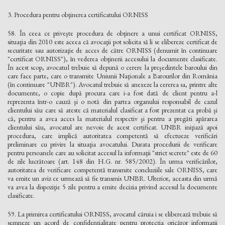
3. Procedura pentru obţinerea certificatului ORNISS
58. În ceea ce priveşte procedura de obţinere a unui certificat ORNISS,
situaţia din 2010 este aceea că avocaţii pot solicita să li se elibereze certificat de
securitate sau autorizaţie de acces de către ORNISS (denumit în continuare
"certificat ORNISS"), în vederea obţinerii accesului la documente clasificate.
În acest scop, avocatul trebuie să depună o cerere la preşedintele baroului din
care face parte, care o transmite Uniunii Naţionale a Barourilor din România
(în continuare "UNBR"). Avocatul trebuie să anexeze la cererea sa, printre alte
documente, o copie după procura care i-a fost dată de client pentru a-l
reprezenta într-o cauză şi o notă din partea organului responsabil de cazul
clientului său care să ateste că materialul clasificat a fost prezentat ca probă şi
că, pentru a avea acces la materialul respectiv şi pentru a pregăti apărarea
clientului său, avocatul are nevoie de acest certificat. UNBR iniţiază apoi
procedura, care implică autoritatea competentă să efectueze verificări
preliminare cu privire la situaţia avocatului. Durata procedurii de verificare
pentru persoanele care au solicitat accesul la informaţii "strict secrete" este de 60
de zile lucrătoare (art. 148 din H.G. nr. 585/2002). În urma verificărilor,
autoritatea de verificare competentă transmite concluziile sale ORNISS, care
va emite un aviz ce urmează să fie transmis UNBR. Ulterior, aceasta din urmă
va avea la dispoziţie 5 zile pentru a emite decizia privind accesul la documente
clasificate.
59. La primirea certificatului ORNISS, avocatul căruia i se eliberează trebuie să
semneze un acord de confidenţialitate pentru protecţia oricăror informaţii