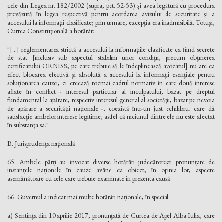
cele din Legea nr. 182/2002 (supra, pct. 52-53) şi avea legătură cu procedura
prevăzută în legea respectivă pentru acordarea avizului de securitate şi a
accesului la informaţii clasificate; prin urmare, excepţia era inadmisibilă. Totuşi,
Curtea Constituţională a hotărât:
"[...] reglementarea strictă a accesului la informaţiile clasificate ca fiind secrete
de stat [inclusiv sub aspectul stabilirii unor condiţii, precum obţinerea
certificatului ORNISS, pe care trebuie să le îndeplinească avocatul] nu are ca
efect blocarea efectivă şi absolută a accesului la informaţii esenţiale pentru
soluţionarea cauzei, ci creează tocmai cadrul normativ în care două interese
aflate în conflict - interesul particular al inculpatului, bazat pe dreptul
fundamental la apărare, respectiv interesul general al societăţii, bazat pe nevoia
de apărare a securităţii naţionale -, coexistă într-un just echilibru, care dă
satisfacţie ambelor interese legitime, astfel că niciunul dintre ele nu este afectat
în substanţa sa."
B. Jurisprudenţa naţională
65. Ambele părţi au invocat diverse hotărâri judecătoreşti pronunţate de
instanţele naţionale în cauze având ca obiect, în opinia lor, aspecte
asemănătoare cu cele care trebuie examinate în prezenta cauză.
66. Guvernul a indicat mai multe hotărâri naţionale, în special:
a) Sentinţa din 10 aprilie 2017, pronunţată de Curtea de Apel Alba Iulia, care