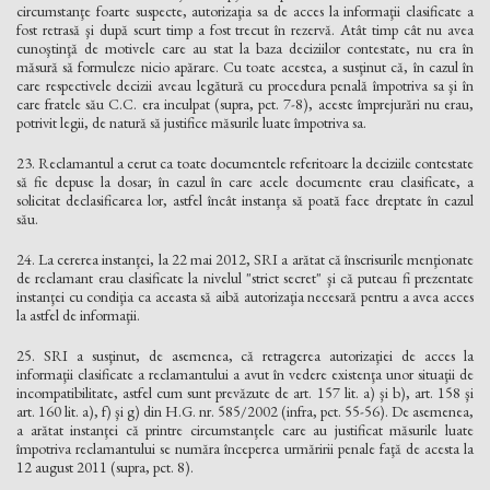
circumstanţe foarte suspecte, autorizaţia sa de acces la informaţii clasificate a
fost retrasă şi după scurt timp a fost trecut în rezervă. Atât timp cât nu avea
cunoştinţă de motivele care au stat la baza deciziilor contestate, nu era în
măsură să formuleze nicio apărare. Cu toate acestea, a susţinut că, în cazul în
care respectivele decizii aveau legătură cu procedura penală împotriva sa şi în
care fratele său C.C. era inculpat (supra, pct. 7-8), aceste împrejurări nu erau,
potrivit legii, de natură să justifice măsurile luate împotriva sa.
23. Reclamantul a cerut ca toate documentele referitoare la deciziile contestate
să fie depuse la dosar; în cazul în care acele documente erau clasificate, a
solicitat declasificarea lor, astfel încât instanţa să poată face dreptate în cazul
său.
24. La cererea instanţei, la 22 mai 2012, SRI a arătat că înscrisurile menţionate
de reclamant erau clasificate la nivelul "strict secret" şi că puteau fi prezentate
instanţei cu condiţia ca aceasta să aibă autorizaţia necesară pentru a avea acces
la astfel de informaţii.
25. SRI a susţinut, de asemenea, că retragerea autorizaţiei de acces la
informaţii clasificate a reclamantului a avut în vedere existenţa unor situaţii de
incompatibilitate, astfel cum sunt prevăzute de art. 157 lit. a) şi b), art. 158 şi
art. 160 lit. a), f) şi g) din H.G. nr. 585/2002 (infra, pct. 55-56). De asemenea,
a arătat instanţei că printre circumstanţele care au justificat măsurile luate
împotriva reclamantului se număra începerea urmăririi penale faţă de acesta la
12 august 2011 (supra, pct. 8).