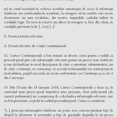
m) în cazul neavizării în vederea acordării autorizaţiei de acces la informaţii
clasificate sau certificatului de securitate, la retragere ori în cazul în care aceste
documente nu sunt revalidate, din motive imputabile cadrului militar în
condiţiile legii; Trecerea în rezervă sau direct în retragere se face din oficiu, în
condiţiile prevăzute la lit. [...] m) [...]"
II. Practica internă relevantă
A. Decizii relevante ale Curţii Constituţionale
62. Curtea Constituţională a fost sesizată cu diverse cereri pentru a stabili că
procesul penal prin care informaţiile relevante pentru un proces erau clasificate
şi/sau declasificate în mod discreţionar de către o autoritate administrativă, nu
de către o instanţă, cu consecinţa că accesul reclamantului era restricţionat în
mod arbitrar, parţial sau total, nu era în conformitate cu Constituţia şi cu art. 6
din Convenţie.
63. Prin Decizia din 18 ianuarie 2018, Curtea Constituţională a decis că, în
contextul unui proces penal împotriva unei persoane, doar judecătorul (de
cameră preliminară) are competenţa de a declasifica informaţiile relevante care
au fost prezentate ca probe în cadrul procesului penal. Curtea a considerat:
"[...] protecţia informaţiilor clasificate nu poate avea caracter prioritar faţă de
dreptul la informare al acuzatului şi faţă de garanţiile dreptului la un proces