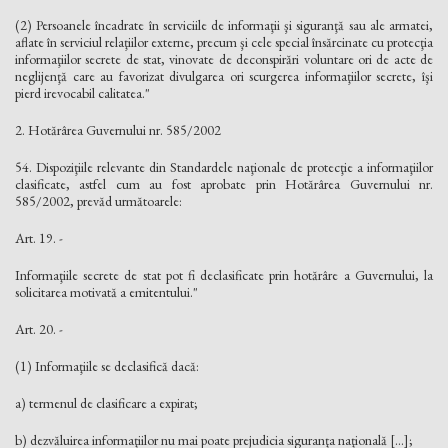
(2) Persoanele încadrate în serviciile de informaţii şi siguranţă sau ale armatei,
aflate în serviciul relaţiilor externe, precum şi cele special însărcinate cu protecţia
informaţiilor secrete de stat, vinovate de deconspirări voluntare ori de acte de
neglijenţă care au favorizat divulgarea ori scurgerea informaţiilor secrete, îşi
pierd irevocabil calitatea."
2. Hotărârea Guvernului nr. 585/2002
54. Dispoziţiile relevante din Standardele naţionale de protecţie a informaţiilor
clasificate, astfel cum au fost aprobate prin Hotărârea Guvernului nr.
585/2002, prevăd următoarele:
Art. 19. -
Informaţiile secrete de stat pot fi declasificate prin hotărâre a Guvernului, la
solicitarea motivată a emitentului."
Art. 20. -
(1) Informaţiile se declasifică dacă:
a) termenul de clasificare a expirat;
b) dezvăluirea informaţiilor nu mai poate prejudicia siguranţa naţională [...];