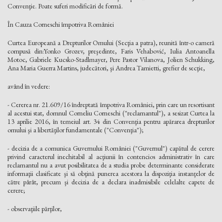
Convenţie. Poate suferi modificări de formă.
În Cauza Corneschi împotriva României
Curtea Europeană a Drepturilor Omului (Secţia a patra), reunită într-o cameră
compusă din:Yonko Grozev, preşedinte, Faris Vehabović, Iulia Antoanella
Motoc, Gabriele Kucsko-Stadlmayer, Pere Pastor Vilanova, Jolien Schukking,
Ana Maria Guerra Martins, judecători, şi Andrea Tamietti, grefier de secţie,
având în vedere:
- Cererea nr. 21.609/16 îndreptată împotriva României, prin care un resortisant
al acestui stat, domnul Corneliu Corneschi ("reclamantul"), a sesizat Curtea la
13 aprilie 2016, în temeiul art. 34 din Convenţia pentru apărarea drepturilor
omului şi a libertăţilor fundamentale ("Convenţia");
- decizia de a comunica Guvernului României ("Guvernul") capătul de cerere
privind caracterul inechitabil al acţiunii în contencios administrativ în care
reclamantul nu a avut posibilitatea de a studia probe determinante considerate
informaţii clasificate şi să obţină punerea acestora la dispoziţia instanţelor de
către pârât, precum şi decizia de a declara inadmisibile celelalte capete de
cerere;
- observaţiile părţilor,