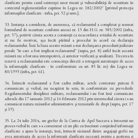
clasificate pentru cazul existenţei unor riscuri şi vulnerabilităţi de securitate în
contextul reglementărilor cuprinse în Legea nr. 182/2002" [privind protecţia
informaţiilor clasificate - infra, pct. 52 şi urm.].
33. Instanţa a considerat, de asemenea, că reclamantul a completat şi semnat
formularul de securitate conform anexei nr. 15 din H.G. nr. 585/2002 (infra,
pct. 57), potrivit căruia acesta a consimţit ca neacordarea avizului de securitate
să nu fie motivat, aşa încât pârâtul a procedat în acord cu declaraţia
reclamantului. Însă la baza acestei măsuri a stat declanşarea procedurii judiciare
penale "în care a fost implicat reclamantul" (supra, pct. 8) astfel încât această
măsură nu a fost una intempestivă, ci anterior verificată şi analizată. Trecerea în
rezervă a reclamantului este consecinţa directă a retragerii autorizaţiei de acces
la informaţiile clasificate - în conformitate cu art. 85 lit. m) din Legea nr.
80/1995 (infra, pct. 61).
34. Întrucât reclamantul a fost cadru militar, actele contestate puteau fi
comunicate şi verbal, nu neapărat în scris, în conformitate cu prevederile
Regulamentului disciplinei militare; reclamantului i-au fost însă comunicate
adresele din 17 ianuarie 2012 şi 16 februarie 2012 prin intermediul cărora i s-au
comunicat natura măsurilor administrative şi temeiurile de drept (supra, pct. 17
şi 19).
35. La 24 iulie 2014, un grefier de la Curtea de Apel Suceava a întocmit un
proces-verbal în care s-a consemnat că un plic cu înscrisuri conţinând informaţii
clasificate a ajuns la instanţă; însă, întrucât niciunul dintre angajaţii grefei nu
avea autorizaţia de acces la informaţii clasificate necesară pentru a gestiona şi