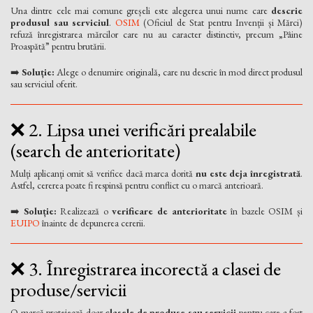
Una dintre cele mai comune greșeli este alegerea unui nume care
descrie
produsul sau serviciul
.
OSIM
(Oficiul de Stat pentru Invenții și Mărci)
refuză înregistrarea mărcilor care nu au caracter distinctiv, precum „Pâine
Proaspătă” pentru brutării.
➡️
Soluție:
Alege o denumire originală, care nu descrie în mod direct produsul
sau serviciul oferit.
❌ 2. Lipsa unei verificări prealabile
(search de anterioritate)
Mulți aplicanți omit să verifice dacă marca dorită
nu este deja înregistrată
.
Astfel, cererea poate fi respinsă pentru conflict cu o marcă anterioară.
➡️
Soluție:
Realizează o
verificare de anterioritate
în bazele OSIM și
EUIPO
înainte de depunerea cererii.
❌ 3. Înregistrarea incorectă a clasei de
produse/servicii
O marcă protejează doar
clasele de produse sau servicii
pentru care a fost