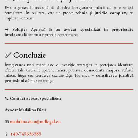
Este o greșeală frecventă să abordezi înregistrarea mărcii ca pe o simplă
formalitate. În realitate, este un proces
tehnic și juridic complex
, cu
implicații serioase.
➡️
Soluție:
Apelează la un
avocat specializat în proprietate
intelectuală
pentru a-ți proteja corect marca.
✅ Concluzie
Înregistrarea unei mărci este o investiție strategică în protejarea identității
afacerii tale. Greșelile aparent minore pot avea
consecințe majore
: refuzul
mărcii, litigii sau pierderea exclusivității. Nu risca –
consilierea juridică
profesionistă
face diferența.
📞
Contact avocat specializat:
Avocat Mădălina Dicu
madalina.dicu@mdlegal.eu
📧
+40-749656585
📱