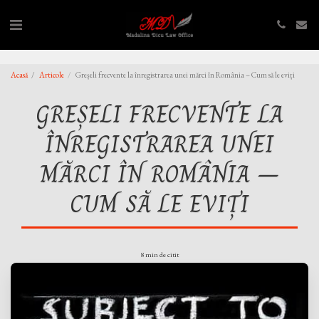
,
,
Acasă
Articole
Greșeli frecvente la înregistrarea unei mărci în România – Cum să le eviți
GREȘELI FRECVENTE LA
ÎNREGISTRAREA UNEI
MĂRCI ÎN ROMÂNIA –
CUM SĂ LE EVIȚI
8 min de citit