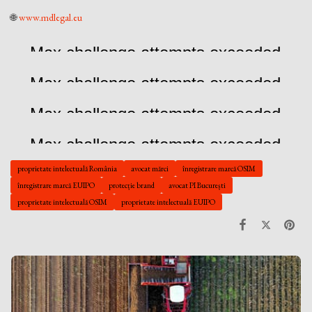
🌐
www.mdlegal.eu
proprietate intelectuală România
avocat mărci
înregistrare marcă OSIM
înregistrare marcă EUIPO
protecție brand
avocat PI București
proprietate intelectuală OSIM
proprietate intelectuală EUIPO