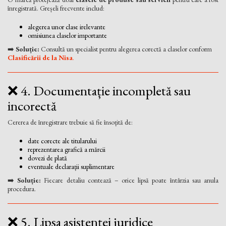
înregistrată. Greșeli frecvente includ:
alegerea unor clase irelevante
omisiunea claselor importante
➡️
Soluție:
Consultă un specialist pentru alegerea corectă a claselor conform
Clasificării de la Nisa
.
❌ 4. Documentație incompletă sau
incorectă
Cererea de înregistrare trebuie să fie însoțită de:
date corecte ale titularului
reprezentarea grafică a mărcii
dovezi de plată
eventuale declarații suplimentare
➡️
Soluție:
Fiecare detaliu contează – orice lipsă poate întârzia sau anula
procedura.
❌ 5. Lipsa asistenței juridice