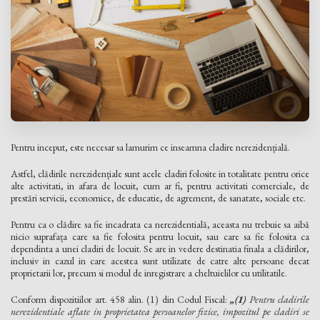
Pentru inceput, este necesar sa lamurim ce inseamna cladire nerezidențială.
Astfel, clădirile nerezidențiale sunt acele cladiri folosite in totalitate pentru orice
alte activitati, in afara de locuit, cum ar fi, pentru activitati comerciale, de
prestări servicii, economice, de educatie, de agrement, de sanatate, sociale etc.
Pentru ca o clădire sa fie incadrata ca nerezidentială, aceasta nu trebuie sa aibă
nicio suprafața care sa fie folosita pentru locuit, sau care sa fie folosita ca
dependinta a unei cladiri de locuit. Se are in vedere destinatia finala a clădirilor,
inclusiv in cazul in care acestea sunt utilizate de catre alte persoane decat
proprietarii lor, precum si modul de inregistrare a cheltuielilor cu utilitatile.
Conform dispozitiilor art. 458 alin. (1) din Codul Fiscal:
„(1)
Pentru cladirile
nerezidentiale aflate in proprietatea persoanelor fizice, impozitul pe cladiri se