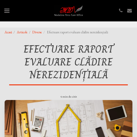
,
,
Acasă
Articole
Diverse
Efectuare raport evaluare clădire nerezidențială
EFECTUARE RAPORT
EVALUARE CLĂDIRE
NEREZIDENȚIALĂ
4 min de citit