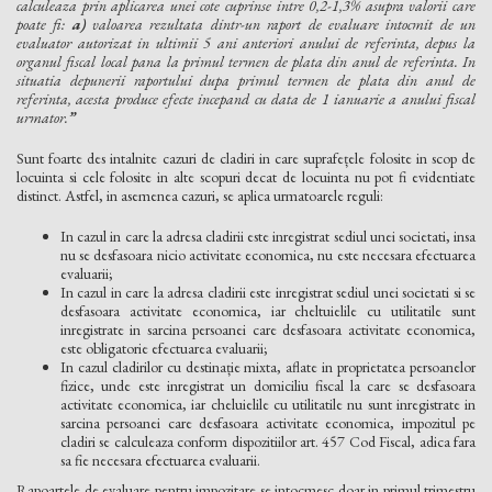
calculeaza prin aplicarea unei cote cuprinse intre 0,2-1,3% asupra valorii care
poate fi:
a)
valoarea rezultata dintr-un raport de evaluare intocmit de un
evaluator autorizat in ultimii 5 ani anteriori anului de referinta, depus la
organul fiscal local pana la primul termen de plata din anul de referinta. In
situatia depunerii raportului dupa primul termen de plata din anul de
referinta, acesta produce efecte incepand cu data de 1 ianuarie a anului fiscal
urmator.
”
Sunt foarte des intalnite cazuri de cladiri in care suprafețele folosite in scop de
locuinta si cele folosite in alte scopuri decat de locuinta nu pot fi evidentiate
distinct. Astfel, in asemenea cazuri, se aplica urmatoarele reguli:
In cazul in care la adresa cladirii este inregistrat sediul unei societati, insa
nu se desfasoara nicio activitate economica, nu este necesara efectuarea
evaluarii;
In cazul in care la adresa cladirii este inregistrat sediul unei societati si se
desfasoara activitate economica, iar cheltuielile cu utilitatile sunt
inregistrate in sarcina persoanei care desfasoara activitate economica,
este obligatorie efectuarea evaluarii;
In cazul cladirilor cu destinație mixta, aflate in proprietatea persoanelor
fizice, unde este inregistrat un domiciliu fiscal la care se desfasoara
activitate economica, iar cheluielile cu utilitatile nu sunt inregistrate in
sarcina persoanei care desfasoara activitate economica, impozitul pe
cladiri se calculeaza conform dispozitiilor art. 457 Cod Fiscal, adica fara
sa fie necesara efectuarea evaluarii.
Rapoartele de evaluare pentru impozitare se intocmesc doar in primul trimestru