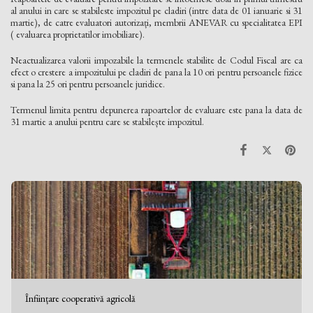
al anului in care se stabileste impozitul pe cladiri (intre data de 01 ianuarie si 31
martie), de catre evaluatori autorizați, membrii ANEVAR cu specialitatea EPI
( evaluarea proprietatilor imobiliare).
Neactualizarea valorii impozabile la termenele stabilite de Codul Fiscal are ca
efect o crestere a impozitului pe cladiri de pana la 10 ori pentru persoanele fizice
si pana la 25 ori pentru persoanele juridice.
Termenul limita pentru depunerea rapoartelor de evaluare este pana la data de
31 martie a anului pentru care se stabilește impozitul.
Înființare cooperativă agricolă