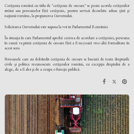
Cetăţenia română cu titlu de "cetăţenie de onoare" se poate acorda cetățenilor
străini sau persoanelor fără cetățenie, pentru servicii deosebite aduse ţării şi
naţiunii române, la propunerea Guvernului.
Solicitarea Guvernului este supusa la vot in Parlamentul României.
În situația în care Parlamentul aprobă cererea de acordare a cetățeniei, persoana
în cauză va primi cetățenia de onoare fără a fi necesară vreo altă formalitate în
acest sens.
Persoanele care au dobândit cetăţenia de onoare se bucură de toate drepturile
civile şi politice recunoscute cetăţenilor români, cu excepţia dreptului de a
alege, de a fi ales şi de a ocupa o funcţie publică.