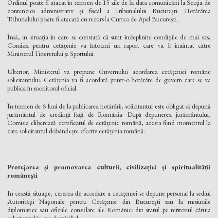
Ordinul poate fi atacat în termen de 15 zile de la data comunicării la Secția de
contencios administrativ și fiscal a Tribunalului București. Hotărârea
Tribunalului poate fi atacată cu recurs la Curtea de Apel București.
Însă, in situația în care se constată că sunt îndeplinite condițiile de mai sus,
Comisia pentru cetățenie va întocmi un raport care va fi înaintat către
Ministerul Tineretului și Sportului.
Ulterior, Ministerul va propune Guvernului acordarea cetățeniei române
solicitantului. Cetățenia va fi acordată printr-o hotărâre de guvern care se va
publica în monitorul oficial.
În termen de 6 luni de la publicarea hotărârii, solicitantul este obligat să depună
jurământul de credință față de România. După depunerea jurământului,
Comisia eliberează certificatul de cetățenie română, acesta fiind momentul la
care solicitantul dobândește efectiv cetățenia română.
Protejarea și promovarea culturii, civilizației și spiritualității
românești
In ceastă situație, cererea de acordare a cetățeniei se depune personal la sediul
Autorității Naționale pentru Cetățenie din București sau la misiunile
diplomatice sau oficiile consulare ale României din statul pe teritoriul căruia