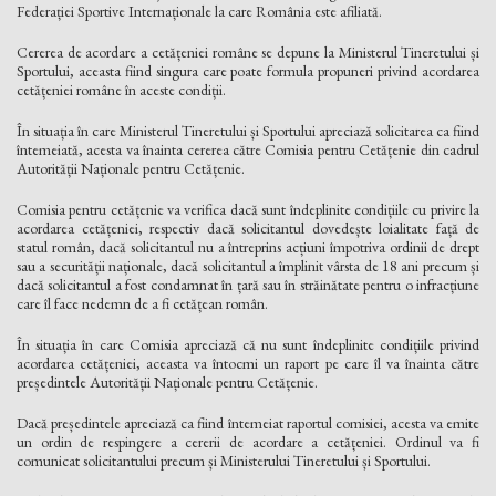
Federației Sportive Internaționale la care România este afiliată.
Cererea de acordare a cetățeniei române se depune la Ministerul Tineretului și
Sportului, aceasta fiind singura care poate formula propuneri privind acordarea
cetățeniei române în aceste condiții.
În situația în care Ministerul Tineretului și Sportului apreciază solicitarea ca fiind
întemeiată, acesta va înainta cererea către Comisia pentru Cetățenie din cadrul
Autorității Naționale pentru Cetățenie.
Comisia pentru cetățenie va verifica dacă sunt îndeplinite condițiile cu privire la
acordarea cetățeniei, respectiv dacă solicitantul dovedește loialitate față de
statul român, dacă solicitantul nu a întreprins acțiuni împotriva ordinii de drept
sau a securității naționale, dacă solicitantul a împlinit vârsta de 18 ani precum și
dacă solicitantul a fost condamnat în țară sau în străinătate pentru o infracțiune
care îl face nedemn de a fi cetățean român.
În situația în care Comisia apreciază că nu sunt îndeplinite condițiile privind
acordarea cetățeniei, aceasta va întocmi un raport pe care îl va înainta către
președintele Autorității Naționale pentru Cetățenie.
Dacă președintele apreciază ca fiind întemeiat raportul comisiei, acesta va emite
un ordin de respingere a cererii de acordare a cetățeniei. Ordinul va fi
comunicat solicitantului precum și Ministerului Tineretului și Sportului.