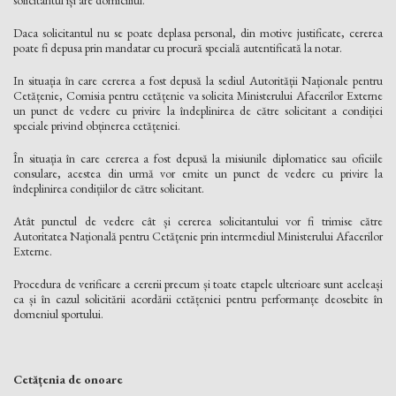
solicitantul își are domiciliul.
Daca solicitantul nu se poate deplasa personal, din motive justificate, cererea
poate fi depusa prin mandatar cu procură specială autentificată la notar.
In situația în care cererea a fost depusă la sediul Autorității Naționale pentru
Cetățenie, Comisia pentru cetățenie va solicita Ministerului Afacerilor Externe
un punct de vedere cu privire la îndeplinirea de către solicitant a condiției
speciale privind obținerea cetățeniei.
În situația în care cererea a fost depusă la misiunile diplomatice sau oficiile
consulare, acestea din urmă vor emite un punct de vedere cu privire la
îndeplinirea condițiilor de către solicitant.
Atât punctul de vedere cât și cererea solicitantului vor fi trimise către
Autoritatea Națională pentru Cetățenie prin intermediul Ministerului Afacerilor
Externe.
Procedura de verificare a cererii precum și toate etapele ulterioare sunt aceleași
ca și în cazul solicitării acordării cetățeniei pentru performanțe deosebite în
domeniul sportului.
Cetățenia de onoare