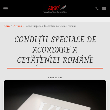
,
,
Acasă
Articole
Condiții speciale de acordare a cetățeniei române
CONDIȚII SPECIALE DE
ACORDARE A
CETĂȚENIEI ROMÂNE
6 min de citit