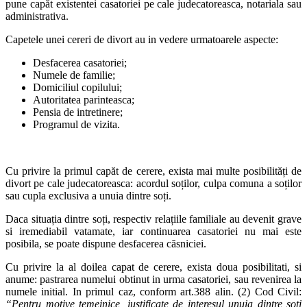
pune capăt existentei casatoriei pe cale judecatoreasca, notariala sau
administrativa.
Capetele unei cereri de divort au in vedere urmatoarele aspecte:
Desfacerea casatoriei;
Numele de familie;
Domiciliul copilului;
Autoritatea parinteasca;
Pensia de intretinere;
Programul de vizita.
Cu privire la primul capăt de cerere, exista mai multe posibilități de
divort pe cale judecatoreasca: acordul soților, culpa comuna a soților
sau cupla exclusiva a unuia dintre soți.
Daca situația dintre soți, respectiv relațiile familiale au devenit grave
si iremediabil vatamate, iar continuarea casatoriei nu mai este
posibila, se poate dispune desfacerea căsniciei.
Cu privire la al doilea capat de cerere, exista doua posibilitati, si
anume: pastrarea numelui obtinut in urma casatoriei, sau revenirea la
numele initial. In primul caz, conform art.388 alin. (2) Cod Civil:
“Pentru motive temeinice, justificate de interesul unuia dintre soti