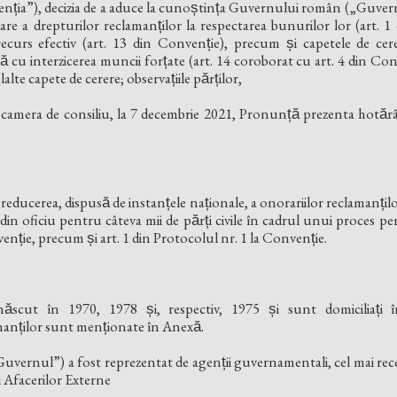
̦ia”), decizia de a aduce la cunoștința Guvernului român („Guvern
lcare a drepturilor reclamanților la respectarea bunurilor lor (art. 1
recurs efectiv (art. 13 din Convenție), precum și capetele de cere
ă cu interzicerea muncii forțate (art. 14 coroborat cu art. 4 din Con
alte capete de cerere; observațiile părților,
n camera de consiliu, la 7 decembrie 2021, Pronunță prezenta hotărâr
reducerea, dispusă de instanțele naționale, a onorariilor reclamanțilo
 din oficiu pentru câteva mii de părți civile în cadrul unui proces pe
venție, precum și art. 1 din Protocolul nr. 1 la Convenție.
născut în 1970, 1978 și, respectiv, 1975 și sunt domiciliați 
anților sunt menționate în Anexă.
uvernul”) a fost reprezentat de agenții guvernamentali, cel mai re
i Afacerilor Externe