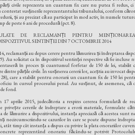
i părți civile reprezenta un cuantum fix care nu putea fi redus, ci
u contestat susținerile reprezentantului tribunalului, conform cărora
durii, și au precizat că au participat în mod activ, în numele tuturor
p de peste 6 ani de procedură (pct. 8).
ULATE DE RECLAMANȚI PENTRU MENȚIONAR
ISPOZITIVUL SENTINȚEI DIN 7 OCTOMBRIE 2014
, reclamanții au depus cerere pentru lămurirea și îndreptarea dispoz
). Au solicitat ca în dispozitivul sentinței respective să fie incluse 
zentaseră în proces și cuantumul forfetar de 150 de lei, stabilit 
 dintre părțile civile. În susținerea cererii lor, aceștia au invocat dis
28), care a stabilit pentru onorarii un cuantum fix de 150 lei pentru 
 oficiu în cursul procesului penal. Au susținut, de asemenea, că o
 de fond.
in 17 aprilie 2015, judecătoria a respins cererea formulată de re
e privește cererile de îndreptare a erorii materiale, formulate către
ererea de lămurire a dispozitivului, instanța apreciază că acestea su
nți necircumscriindu-se cazurilor în care se poate dispune îndrepta
, atât timp cât instanța a dispus cu privire la plata onorariilor cuveni
ncrete reprezentând onorariu făcându-se potrivit Protocolul