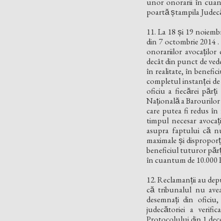
unor onorarii în cuant
poartă ștampila Judecă
11. La 18 și 19 noiembr
din 7 octombrie 2014 . I
onorariilor avocaților
decât din punct de ved
în realitate, în benefic
completul instanței de
oficiu a fiecărei păr
Națională a Barourilo
care putea fi redus în
timpul necesar avocaț
asupra faptului că n
maximale și disproporț
beneficiul tuturor părți
în cuantum de 10.000
12. Reclamanții au dep
că tribunalul nu avea 
desemnați din oficiu,
judecătoriei a verifi
Protocolului din 1 dec