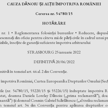
CAUZA DĂNOIU ȘI ALȚII ÎMPOTRIVA ROMÂNIEI
Cererea nr. 54780/15
HOTĂRÂRE
 nr. 1 • Reglementarea folosinței bunurilor • Reducere, dispusa
desemnați din oficiu pentru câteva mii de părți civile în cadrul unui 
izibile, însoțite de garanții suficiente împotriva arbitrarului
STRASBOURG 25 ianuarie 2022
DEFINITIVĂ 20/06/2022
nitivă în temeiul art. 44 al. 2 din Convenție.
ții împotriva României, Curtea Europeană a Drepturilor Omului (Secț
erile (nr. 54780/15, 55220/15 și 55226/15) îndreptate împotriva Ro
tui stat, doamna Daniela Lorelay Dănoiu („prima reclamantă”),
ntă”) și domnul Cosmin Gabriel Scărlătescu („al treilea reclaman
 temeiul art. 34 din Convenția pentru apărarea drepturilor omul