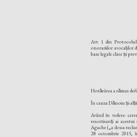
Art. 1 din Protocolul
onorariilor avocaților 
baze legale clare și prev
Hotărârea a rămas defi
În cauza Dănoiu și al
Având în vedere: cer
resortisanți ai aces
Agache („a doua reclama
28 octombrie 2015, în