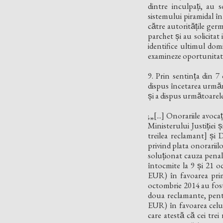
dintre inculpați, au sol
sistemului piramidal în 
către autoritățile g
parchet și au solicitat 
identifice ultimul domic
examineze oportunitatea e
9. Prin sentința din 7
dispus încetarea urmări
și a dispus următoarele
;„[...] Onorariile avocat
Ministerului Justiției 
treilea reclamant] și 
privind plata onorariilo
soluționat cauza penala
întocmite la 9 și 21 
EUR) în favoarea prime
octombrie 2014 au fost 
doua reclamante, pentru 
EUR) în favoarea celui
care atestă că cei trei