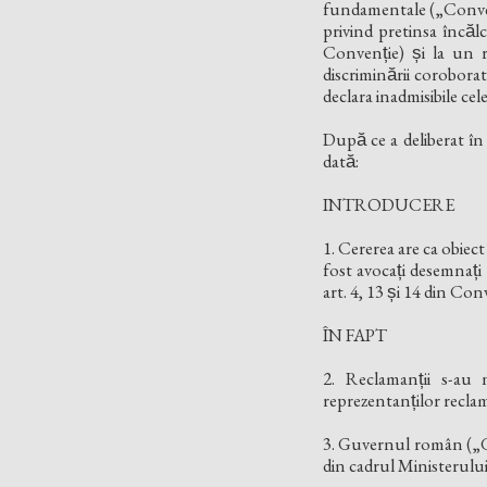
fundamentale („Convent
privind pretinsa încă
Convenție) și la un 
discriminării coroborat
declara inadmisibile celel
După ce a deliberat î
dată:
INTRODUCERE
1. Cererea are ca obiect 
fost avocați desemnați
art. 4, 13 și 14 din Con
ÎN FAPT
2. Reclamanții s-au 
reprezentanților reclam
3. Guvernul român („G
din cadrul Ministerulu