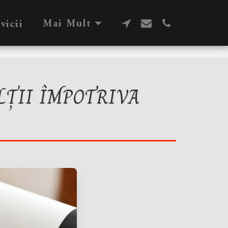
Mai Mult
vicii
LȚII ÎMPOTRIVA