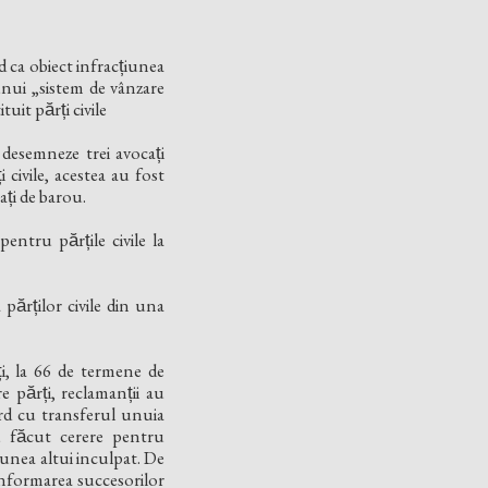
d ca obiect infracțiunea
unui „sistem de vânzare
it părți civile
desemneze trei avocați
i civile, acestea au fost
ați de barou.
entru părțile civile la
părților civile din una
ți, la 66 de termene de
 părți, reclamanții au
acord cu transferul unuia
u făcut cerere pentru
esiunea altui inculpat. De
 informarea succesorilor