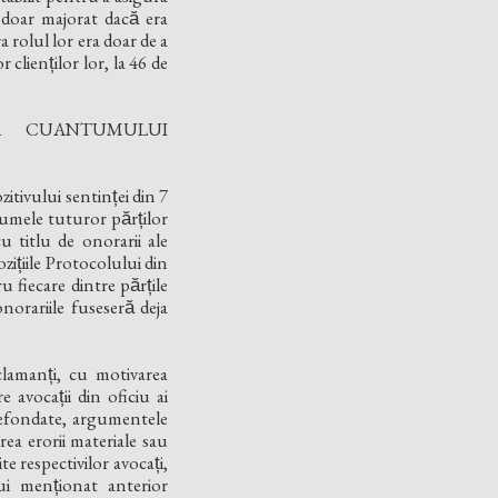
 doar majorat dacă era
 rolul lor era doar de a
 clienților lor, la 46 de
EA CUANTUMULUI
itivului sentinței din 7
numele tuturor părților
cu titlu de onorarii ale
pozițiile Protocolului din
fiecare dintre părțile
norariile fuseseră deja
clamanți, cu motivarea
 avocații din oficiu ai
nt nefondate, argumentele
rea erorii materiale sau
te respectivilor avocați,
ui menționat anterior