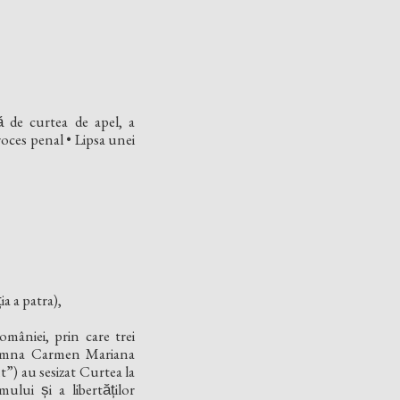
̆ de curtea de apel, a
proces penal • Lipsa unei
ia a patra),
mâniei, prin care trei
 doamna Carmen Mariana
t”) au sesizat Curtea la
ui și a libertăților