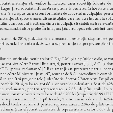
icitat instanței să verifice lichiditatea unei societăți folosite de i
litigiu și au solicitat informații cu privire la punerea în libertate a 
ermane. S-au opus unei cereri formulate de avocatul inculpaților pentr
instanței să aplice o amendă instituțiilor care nu au răspuns la solicit
iliu cunoscut al fiecăruia dintre inculpați, să stabilească relevant
xaminării altor probe. În final, aceștia s-au opus reîncadrării jurid
 octombrie 2014, judecătoria a constatat prescripția răspunderii pena
rii penale. Instanța a decis să nu se pronunțe asupra pretențiilor for
:
̦ilor din oficiu ale inculpatelor C.E. și P.M. și ale părților civile, se
și se vor vira către Baroul București, pentru avocați [...], A.C. [a do
D.D.L. [prima reclamantă].” Reclamanții au prezentat patru înscri
r de către Ministerul Justiției”, semnat de B.C., președintele comple
̆ în speță și președintele Judecătoriei Sector 2 București. După 
octombrie 2014, valoarea totală a onorariilor calculate a fost de 4
i reclamante, pentru reprezentarea a 2.856 de părți civile. În re
menționate onorarii în valoare de 436.200 lei (respectiv, 98.991 EUR)
reprezentarea a 2.908 părți civile, și onorarii în valoare de 426.4
 de-al treilea reclamant pentru reprezentarea a 2.843 de părți civi
 reclamanți au efectuat activitatea de reprezentare a celor 8.607 de păr