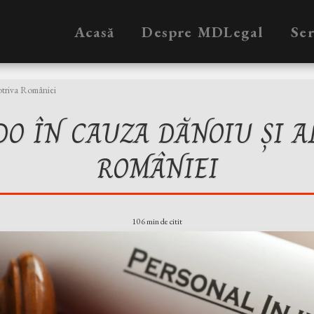
Acasă
Despre MDLegal
Ser
otriva României
O ÎN CAUZA DĂNOIU ȘI A
ROMÂNIEI
106 min de citit