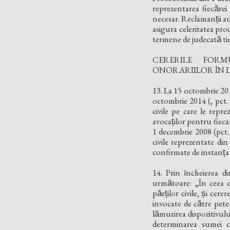
reprezentarea fiecăre
necesar. Reclamanții a
asigura celeritatea proce
termene de judecată tim
CERERILE FORM
ONORARIILOR ÎN D
13. La 15 octombrie 2014
octombrie 2014 (, pct. 9
civile pe care le repre
avocaților pentru fiecare
1 decembrie 2008 (pct. 
civile reprezentate din
confirmate de instanța
14. Prin încheierea d
următoare: „În ceea c
părților civile, și c
invocate de către pete
lămurirea dispozitivului
determinarea sumei co