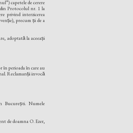
ul”) capetele de cerere
 din Protocolul nr. 1 la
re privind interzicerea
venție), precum și de a
e, adoptată la aceeași
r în perioada în care au
nal. Reclamanții invocă
în București. Numele
cent de doamna O. Ezer,