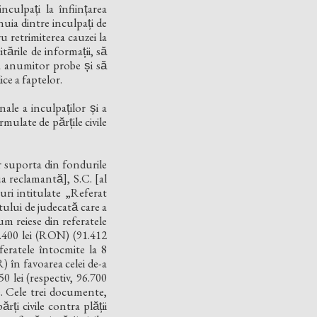
nculpați la înființarea
unuia dintre inculpați de
u retrimiterea cauzei la
ările de informații, să
̦a anumitor probe și să
ice a faptelor.
le a inculpaților și a
mulate de părțile civile
 vor suporta din fondurile
ua reclamantă], S.C. [al
suri intitulate „Referat
tului de judecată care a
cum reiese din referatele
28.400 lei (RON) (91.412
feratele întocmite la 8
 în favoarea celei de-a
50 lei (respectiv, 96.700
le. Cele trei documente,
ți civile contra plății