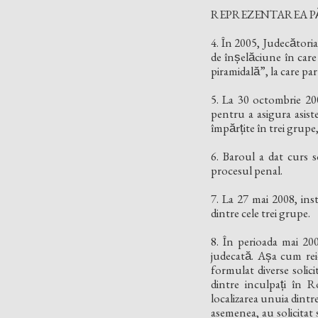
REPREZENTAREA PĂ
4. În 2005, Judecători
de înșelăciune în c
piramidală”, la care par
5. La 30 octombrie 200
pentru a asigura asisten
împărțite în trei gru
6. Baroul a dat curs sol
procesul penal.
7. La 27 mai 2008, insta
dintre cele trei grupe.
8. În perioada mai 200
judecată. Așa cum reie
formulat diverse solicit
dintre inculpați în
localizarea unuia dintre 
asemenea, au solicitat 