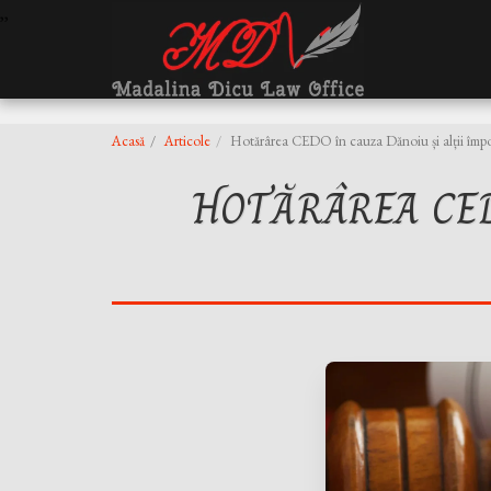
,
,
Acasă
Articole
Hotărârea CEDO în cauza Dănoiu și alții împ
HOTĂRÂREA CED