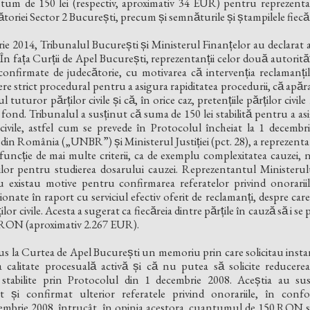
um de 150 lei (respectiv, aproximativ 34 EUR) pentru reprezentarea f
toriei Sector 2 București, precum și semnăturile și ștampilele fiecă
ie 2014, Tribunalul București și Ministerul Finanțelor au declarat a
̂n fața Curții de Apel București, reprezentanții celor două autorităt
 confirmate de judecătorie, cu motivarea că intervenția reclamanț
ere strict procedural pentru a asigura rapiditatea procedurii, că apăr
iul tuturor părților civile și că, în orice caz, pretențiile părților civ
 fond. Tribunalul a susținut că suma de 150 lei stabilită pentru a a
ți civile, astfel cum se prevede în Protocolul încheiat la 1 decem
r din România („UNBR”) și Ministerul Justiției (pct. 28), a reprez
 funcție de mai multe criterii, ca de exemplu complexitatea cauzei,
ilor pentru studierea dosarului cauzei. Reprezentantul Ministerului
u existau motive pentru confirmarea referatelor privind onorar
ionate în raport cu serviciul efectiv oferit de reclamanți, despre care a
lor civile. Acesta a sugerat ca fiecăreia dintre părțile în cauză să i se p
 RON (aproximativ 2.267 EUR).
us la Curtea de Apel București un memoriu prin care solicitau instant
calitate procesuală activă și că nu putea să solicite reducerea
 stabilite prin Protocolul din 1 decembrie 2008. Aceștia au sust
cat și confirmat ulterior referatele privind onorariile, în confor
embrie 2008, întrucât, în opinia acestora, cuantumul de 150 RON st