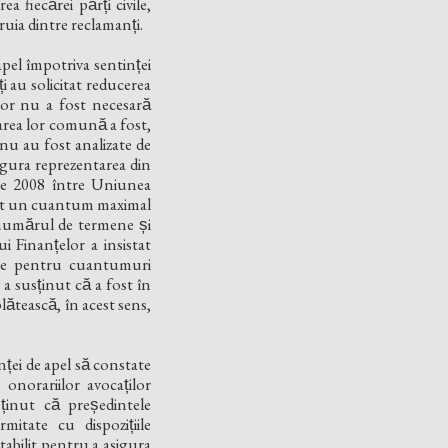
iecărei părți civile,
ruia dintre reclamanți.
pel împotriva sentinței
̦i au solicitat reducerea
ilor nu a fost necesară
area lor comună a fost,
ile nu au fost analizate de
sigura reprezentarea din
brie 2008 între Uniunea
entat un cuantum maximal
 numărul de termene și
 Finanțelor a insistat
iile pentru cuantumuri
 susținut că a fost în
lătească, în acest sens,
̦ei de apel să constate
 onorariilor avocaților
̦inut că președintele
mitate cu dispozițiile
abilit pentru a asigura