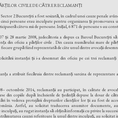
RȚILOR CIVILE DE CĂTRE RECLAMANȚI
a Sector 2 București a fost sesizată, în cadrul unei cauze penale avân
are cinci persoane erau inculpate pentru organizarea și promovarea 
ticipaseră câteva mii de persoane. Inițial, 6 871 de persoane s-au constitu
7 și 28 martie 2008, judecătoria a dispus ca Baroul București să 
ța din oficiu a părților civile . Din cauza numărului mare de părț
pe, fiecare grupă fiind reprezentată de câte unul dintre avocații desemn
icitării instanței și i-a desemnat din oficiu pe cei trei reclamanți p
nța a atribuit fiecăruia dintre reclamanți sarcina de reprezentare a 
8– octombrie 2014, reclamanții au participat, în calitate de avoca
se din copiile după încheierile de ședință depuse la dosar de către
ări în vederea protejării drepturilor clienților lor și au fost de 
 România. Astfel, au solicitat traducerea anumitor documente, a
inculpați, au rugat instanța să obțină informații cu privire la succ
strămutarea cauzei referitoare la unul dintre inculpați, au solicitat